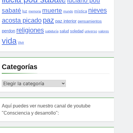
luciano pou
nieves
sabaté
muerte
luz
mística
memoria
mundo
paz
acosta picado
paz interior
pensamientos
religiones
perdon
salud
soledad
sabiduría
universo
valores
vida
Vivir
Categorías
Categorías
Aquí puedes ver nuestro canal de youtube
"Consciencia y desarrollo":