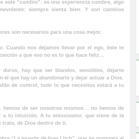
 de este “cambio”: es una experiencia cumbre, algo
nevolente: siempre sienta bien. Y son cambios
ces son necesarios para una cosa mejor.
ar. Cuando nos dejamos llevar por el ego, éste te
osición a que eso no es lo que hace feliz…
duros, hay que ser blandos, sensibles, dejarte
 el que hay un abandonarte y dejar actuar a Dios.
afán de control, todo lo que necesites estará a tu
”… hemos de ser nosotros mismos… no hemos de
r a tu intuición. A tu entusiasmo: que viene de la
 trata, de Dios dentro de ti.
obre “La muerte de Ivan Llich”, que se pregunta al