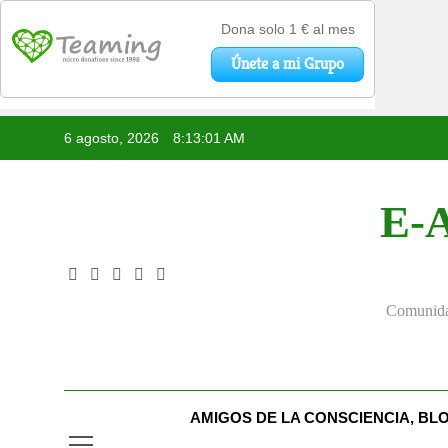
Saltar
6 agosto, 2026
8:13:02 AM
al
contenido
E-A
Comunidad
AMIGOS DE LA CONSCIENCIA, BL