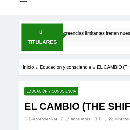
s invisibles: cómo las creencias limitantes frenan nuestro pode
ás
TITULARES
Inicio
Educación y consciencia
EL CAMBIO (TH
EDUCACIÓN Y CONSCIENCIA
EL CAMBIO (THE SHIF
0
E-Aprender.net
13 Años Atrás
22 Minutos