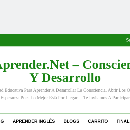
«La kinesina y la felicidad:
Anton
S
prender.net – Conscie
«La kinesina y la felicidad:
Y Desarrollo
Anton
 Educativa Para Aprender A Desarrollar La Consciencia, Abrir Los 
S
Esperanza Pues Lo Mejor Está Por Llegar… Te Invitamos A Participar
«La kinesina y la felicidad:
OG
APRENDER INGLÉS
BLOGS
CARRITO
FINA