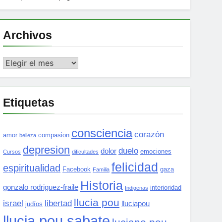
Archivos
Archivos
Etiquetas
consciencia
corazón
amor
compasion
belleza
depresion
duelo
dolor
emociones
Cursos
dificultades
felicidad
espiritualidad
Facebook
gaza
Familia
Historia
gonzalo rodriguez-fraile
interioridad
Indigenas
llucia pou
israel
libertad
lluciapou
judíos
llucia pou sabate