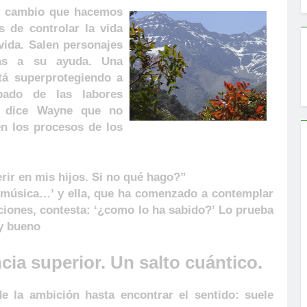
l cambio que
hacemos
de controlar la vida
vida. Salen personajes
ias a su ayuda. Una
stá superprotegiendo a
pado de las labores
e dice Wayne que no
 en los procesos de los
rir en mis hijos. Si no qué hago?”
 o música…’ y ella, que ha comenzado a contemplar
ciones, contesta: ‘¿como lo ha sabido?’ Lo prueba
uy bueno
cia superior. Un salto cuántico.
 la ambición hasta encontrar el sentido: suele