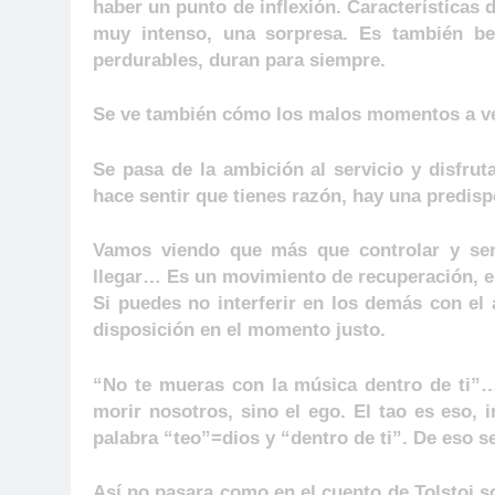
haber un punto de inflexión. Características
muy intenso, una sorpresa. Es también be
perdurables, duran para siempre.
Se ve también cómo los malos momentos a ve
Se pasa de la ambición al servicio y disfrut
hace sentir que tienes razón, hay una predisp
Vamos viendo que más que controlar y ser 
llegar… Es un movimiento de recuperación, en
Si puedes no interferir en los demás con el 
disposición en el momento justo.
“No te mueras con la música dentro de ti
morir nosotros, sino el ego. El tao es eso, i
palabra “teo”=dios y “dentro de ti”. De eso se
Así no pasara como en el cuento de Tolstoi s