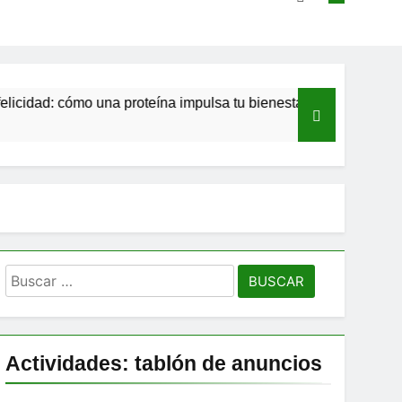
: cómo una proteína impulsa tu bienestar»
Las estacas invi
10 Meses Atrás
Buscar:
Actividades: tablón de anuncios