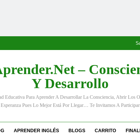
«La kinesina y la felicidad:
Anton
S
prender.net – Conscie
«La kinesina y la felicidad:
Y Desarrollo
Anton
 Educativa Para Aprender A Desarrollar La Consciencia, Abrir Los 
S
Esperanza Pues Lo Mejor Está Por Llegar… Te Invitamos A Participar
«La kinesina y la felicidad:
OG
APRENDER INGLÉS
BLOGS
CARRITO
FINA