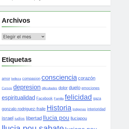
Archivos
Archivos
Etiquetas
consciencia
corazón
amor
compasion
belleza
depresion
duelo
dolor
emociones
Cursos
dificultades
felicidad
espiritualidad
Facebook
gaza
Familia
Historia
gonzalo rodriguez-fraile
interioridad
Indigenas
llucia pou
israel
libertad
lluciapou
judíos
llucia pou sabate