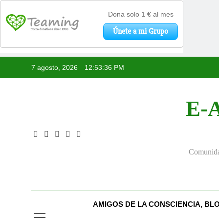
Saltar
7 agosto, 2026
12:53:37 PM
al
contenido
E-A
Comunidad
AMIGOS DE LA CONSCIENCIA, BL