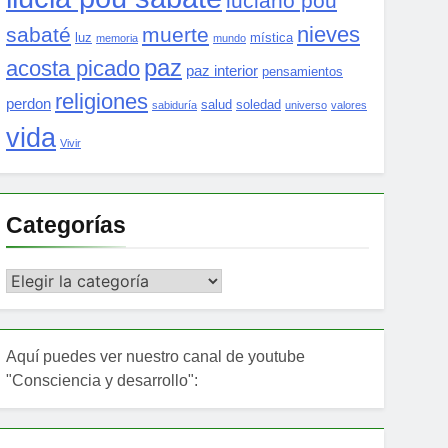
luciano pou
nieves
sabaté
muerte
luz
mística
memoria
mundo
paz
acosta picado
paz interior
pensamientos
religiones
perdon
salud
soledad
sabiduría
universo
valores
vida
Vivir
Categorías
Categorías
Aquí puedes ver nuestro canal de youtube
"Consciencia y desarrollo":