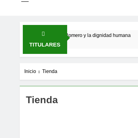
so
San Óscar Romero y la dignidad humana
🌸 La 
4 Meses Atrás
9 Meses
TITULARES
Inicio
Tienda
Tienda