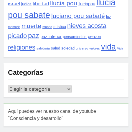
llucia
llucia pou
israel
libertad
lluciapou
judíos
pou sabate
luciano pou sabaté
luz
nieves acosta
muerte
mística
memoria
mundo
paz
picado
paz interior
perdon
pensamientos
vida
religiones
salud
soledad
sabiduría
universo
valores
Vivir
Categorías
Categorías
Aquí puedes ver nuestro canal de youtube
"Consciencia y desarrollo":