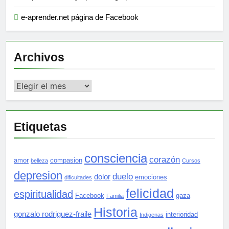
e-aprender.net página de Facebook
Archivos
Archivos
Etiquetas
consciencia
corazón
amor
compasion
belleza
Cursos
depresion
duelo
dolor
emociones
dificultades
felicidad
espiritualidad
Facebook
gaza
Familia
Historia
gonzalo rodriguez-fraile
interioridad
Indigenas