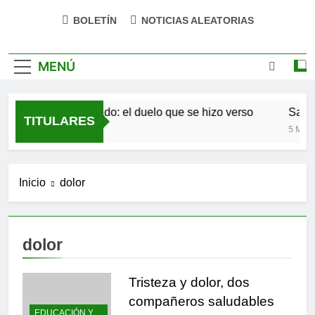
BOLETÍN
NOTICIAS ALEATORIAS
MENÚ
Antonio Machado: el duelo que se hizo verso
San Ós
TITULARES
4 Meses Atrás
5 Meses 
Inicio
dolor
dolor
Tristeza y dolor, dos
compañeros saludables
EDUCACIÓN Y