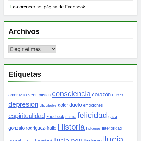
e-aprender.net página de Facebook
Archivos
Archivos
Etiquetas
consciencia
corazón
amor
compasion
belleza
Cursos
depresion
duelo
dolor
emociones
dificultades
felicidad
espiritualidad
Facebook
gaza
Familia
Historia
gonzalo rodriguez-fraile
interioridad
Indigenas
llucia
llucia pou