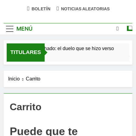
BOLETÍN
NOTICIAS ALEATORIAS
MENÚ
Antonio Machado: el duelo que se hizo verso
San
TITULARES
4 Meses Atrás
4 Mes
Inicio
Carrito
Carrito
Puede que te