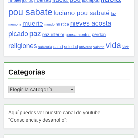
israel
libertad
lluciapou
judíos
pou sabate
luciano pou sabaté
luz
nieves acosta
muerte
mística
memoria
mundo
paz
picado
paz interior
perdon
pensamientos
vida
religiones
salud
soledad
sabiduría
universo
valores
Vivir
Categorías
Categorías
Aquí puedes ver nuestro canal de youtube
"Consciencia y desarrollo":