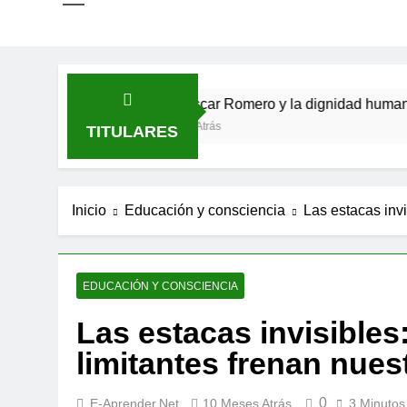
 verso
San Óscar Romero y la dignidad humana

4 Meses Atrás
9 
TITULARES
Inicio
Educación y consciencia
Las estacas invi
EDUCACIÓN Y CONSCIENCIA
Las estacas invisibles
limitantes frenan nues
0
E-Aprender.net
10 Meses Atrás
3 Minutos