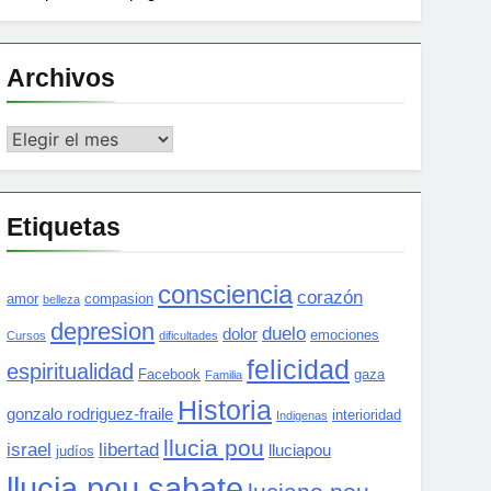
Archivos
Archivos
Etiquetas
consciencia
corazón
amor
compasion
belleza
depresion
duelo
dolor
emociones
Cursos
dificultades
felicidad
espiritualidad
Facebook
gaza
Familia
Historia
gonzalo rodriguez-fraile
interioridad
Indigenas
llucia pou
israel
libertad
lluciapou
judíos
llucia pou sabate