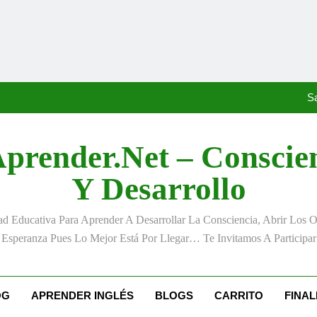
«La kinesina y la felicidad:
Anton
S
prender.net – Conscie
«La kinesina y la felicidad:
Y Desarrollo
Anton
 Educativa Para Aprender A Desarrollar La Consciencia, Abrir Los 
S
Esperanza Pues Lo Mejor Está Por Llegar… Te Invitamos A Participar
«La kinesina y la felicidad:
OG
APRENDER INGLÉS
BLOGS
CARRITO
FINA