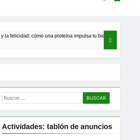
idad: cómo una proteína impulsa tu bienestar»
Las estacas 
10 Meses Atrás
Buscar:
Actividades: tablón de anuncios