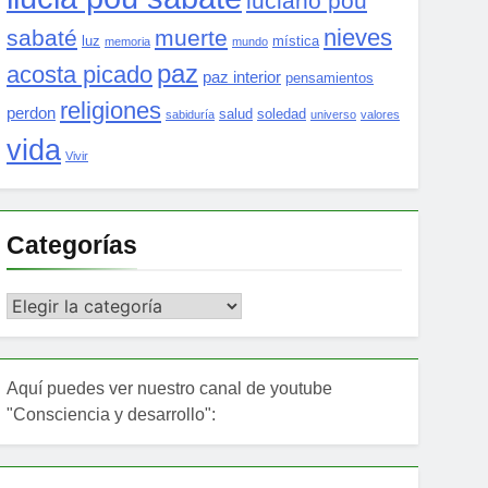
luciano pou
nieves
sabaté
muerte
luz
mística
memoria
mundo
paz
acosta picado
paz interior
pensamientos
religiones
perdon
salud
soledad
sabiduría
universo
valores
vida
Vivir
Categorías
Categorías
Aquí puedes ver nuestro canal de youtube
"Consciencia y desarrollo":