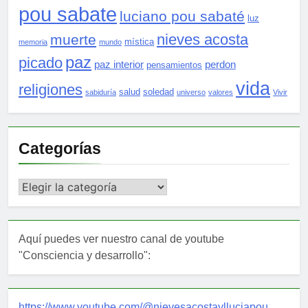
pou sabate
luciano pou sabaté
luz
nieves acosta
muerte
mística
memoria
mundo
paz
picado
paz interior
perdon
pensamientos
vida
religiones
salud
soledad
sabiduría
universo
valores
Vivir
Categorías
Categorías
Aquí puedes ver nuestro canal de youtube
"Consciencia y desarrollo":
https://www.youtube.com/@nievesacostaylluciapou