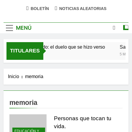
BOLETÍN
NOTICIAS ALEATORIAS
MENÚ
Antonio Machado: el duelo que se hizo verso
San Ós
TITULARES
4 Meses Atrás
5 Meses 
Inicio
memoria
memoria
Personas que tocan tu
vida.
EDUCACIÓN Y