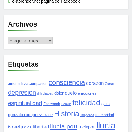
e-aprender.net página de Facebook
Archivos
Archivos
Etiquetas
consciencia
corazón
amor
compasion
belleza
Cursos
depresion
duelo
dolor
emociones
dificultades
felicidad
espiritualidad
Facebook
gaza
Familia
Historia
gonzalo rodriguez-fraile
interioridad
Indigenas
llucia
llucia pou
israel
libertad
lluciapou
judíos