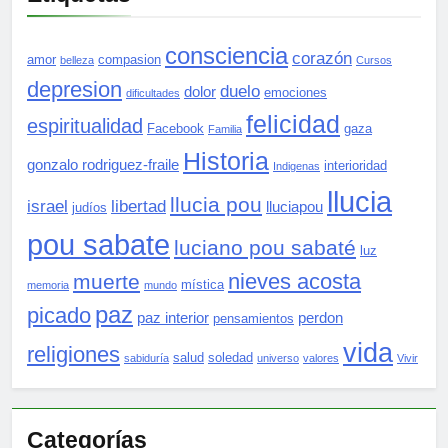
consciencia
corazón
amor
compasion
belleza
Cursos
depresion
duelo
dolor
emociones
dificultades
felicidad
espiritualidad
Facebook
gaza
Familia
Historia
gonzalo rodriguez-fraile
interioridad
Indigenas
llucia
llucia pou
israel
libertad
lluciapou
judíos
pou sabate
luciano pou sabaté
luz
nieves acosta
muerte
mística
memoria
mundo
paz
picado
paz interior
perdon
pensamientos
vida
religiones
salud
soledad
sabiduría
universo
valores
Vivir
Categorías