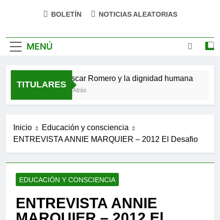
BOLETÍN
NOTICIAS ALEATORIAS
MENÚ
rso
San Óscar Romero y la dignidad humana
🌸 L
TITULARES
4 Meses Atrás
9 Mes
Inicio
Educación y consciencia
ENTREVISTA ANNIE MARQUIER – 2012 El Desafio
EDUCACIÓN Y CONSCIENCIA
ENTREVISTA ANNIE
MARQUIER – 2012 El