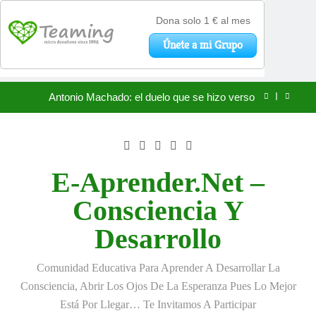
«La kinesina y la felicidad: cómo una proteína
impulsa tu bienestar»
Antonio Machado: el duelo que se hizo verso
Saltar
San Óscar Romero y la dignidad humana
al
contenido
🌸 La fuerza olvidada de la ternura
«La kinesina y la felicidad: cómo una proteína
E-Aprender.net –
impulsa tu bienestar»
Antonio Machado: el duelo que se hizo verso
Consciencia Y
San Óscar Romero y la dignidad humana
Desarrollo
🌸 La fuerza olvidada de la ternura
Comunidad Educativa Para Aprender A Desarrollar La
Consciencia, Abrir Los Ojos De La Esperanza Pues Lo Mejor
«La kinesina y la felicidad: cómo una proteína
impulsa tu bienestar»
Está Por Llegar… Te Invitamos A Participar