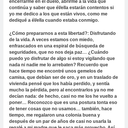
encerrarme en el duelo, abrirme a la vida que
continúa y saber que él/ella estarán contentos si
yo me dedico a los que están vivos, como me
dediqué a él/ella cuando estaba conmigo.
¿Cómo prepararnos a esta libertad?: Disfrutando
de la vida. A veces estamos con miedo,
enfrascados en una espiral de búsqueda de
seguridades, que no nos deja paz… ¿Cuándo
puedo yo disfrutar de algo si estoy vigilando que
nada ni nadie me lo arrebaten? Recuerdo que
hace tiempo me encontré unos gemelos de
camisa, que debían ser de oro, y en un traslado de
vivienda pensé que los había perdido, y sentía
mucho la pérdida, pero al encontrarlos ya no me
decían nada: de hecho, casi no me los he vuelto a
poner… Reconozco que es una postura tonta eso
de tener cosas que no usamos… también, hace
tiempo, me regalaron una colonia buena y
después de un par de años de casi no usarla la
regalé a mi madre que le saca más provecho. Así,