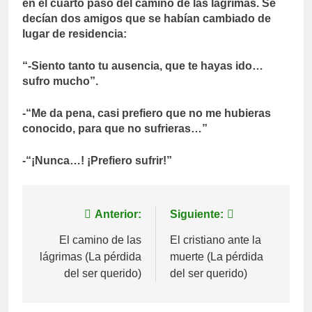
en el cuarto paso del camino de las lágrimas. Se
decían dos amigos que se habían cambiado de
lugar de residencia:
“-Siento tanto tu ausencia, que te hayas ido…
sufro mucho”.
-“Me da pena, casi prefiero que no me hubieras
conocido, para que no sufrieras…”
-“¡Nunca…! ¡Prefiero sufrir!”
Navegación
Anterior:
Siguiente:
de
El camino de las
El cristiano ante la
lágrimas (La pérdida
muerte (La pérdida
entradas
del ser querido)
del ser querido)