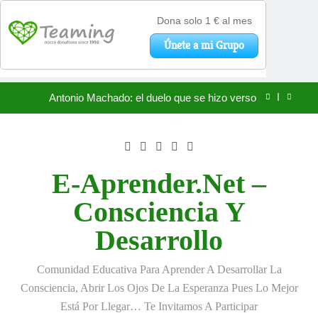
«La kinesina y la felicidad: cómo una proteína
impulsa tu bienestar»
Saltar
Antonio Machado: el duelo que se hizo verso
al
contenido
San Óscar Romero y la dignidad humana
🌸 La fuerza olvidada de la ternura
E-Aprender.net –
«La kinesina y la felicidad: cómo una proteína
Consciencia Y
impulsa tu bienestar»
Antonio Machado: el duelo que se hizo verso
Desarrollo
San Óscar Romero y la dignidad humana
Comunidad Educativa Para Aprender A Desarrollar La
🌸 La fuerza olvidada de la ternura
Consciencia, Abrir Los Ojos De La Esperanza Pues Lo Mejor
Está Por Llegar… Te Invitamos A Participar
«La kinesina y la felicidad: cómo una proteína