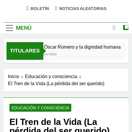
impulsa tu bienestar»
BOLETÍN
NOTICIAS ALEATORIAS
MENÚ
verso
San Óscar Romero y la dignidad humana
🌸
TITULARES
4 Meses Atrás
9 M
Inicio
Educación y consciencia
El Tren de la Vida (La pérdida del ser querido)
EDUCACIÓN Y CONSCIENCIA
El Tren de la Vida (La
pérdida del ser querido)