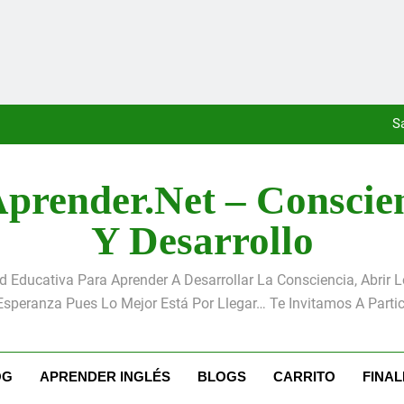
«La kinesina y la felicidad: 
Antoni
S
prender.net – Conscie
«La kinesina y la felicidad: 
Y Desarrollo
Antoni
Educativa Para Aprender A Desarrollar La Consciencia, Abrir 
S
Esperanza Pues Lo Mejor Está Por Llegar… Te Invitamos A Partic
«La kinesina y la felicidad: 
OG
APRENDER INGLÉS
BLOGS
CARRITO
FINA