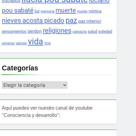
luciano
lluciapou
pou sabaté
muerte
luz
mística
memoria
mundo
paz
nieves acosta picado
paz interior
religiones
perdon
pensamientos
salud
soledad
sabiduría
vida
universo
valores
Vivir
Categorías
Categorías
Aquí puedes ver nuestro canal de youtube
"Consciencia y desarrollo":