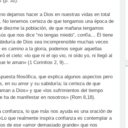
 (p. 32).
 no dejamos hacer a Dios en nuestras vidas en total
ide. No tenemos certeza de que tengamos una época de
ue diezme la población, de que mañana tengamos
s que nos dice “no tengas miedo”, confía… Él tiene
a sabiduría de Dios sea incomprensible muchas veces
e es camino a la gloria, podemos seguir aquellas
 cielo: «lo que ni el ojo vio, ni oído yo, ni llegó al
que le aman» (1 Corintios 2, 9)…
puesta filosófica, que explica algunos aspectos pero
Dios, en su amor y su sabiduría; la certeza de que
 aman a Dios» y que «los sufrimientos del tiempo
se ha de manifestar en nosotros» (Rom 8,18).
la confianza, lo que más nos ayuda es una oración de
«Lo que realmente inspira confianza es contemplar a
arnos de ese «amor demasiado grande» que nos