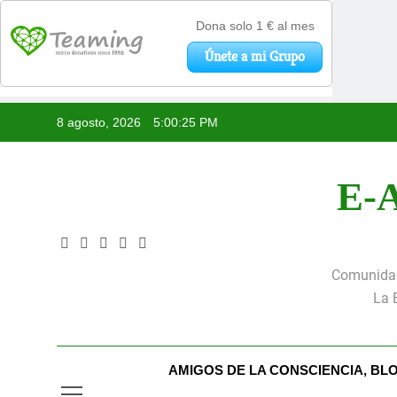
Saltar
8 agosto, 2026
5:00:26 PM
al
contenido
E-A
Comunidad 
La 
AMIGOS DE LA CONSCIENCIA, BL