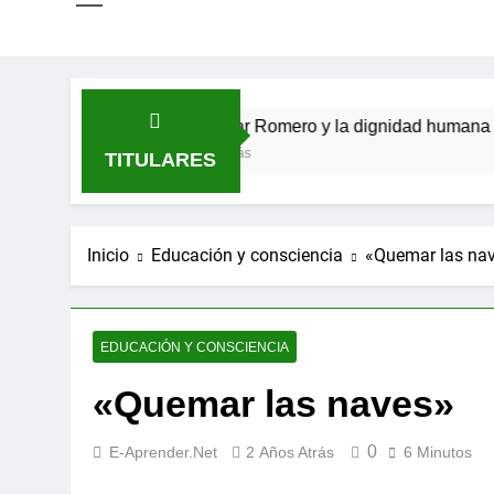
erso
San Óscar Romero y la dignidad humana
🌸 
5 Meses Atrás
9 Me
TITULARES
Inicio
Educación y consciencia
«Quemar las na
EDUCACIÓN Y CONSCIENCIA
«Quemar las naves»
0
E-Aprender.net
2 Años Atrás
6 Minutos