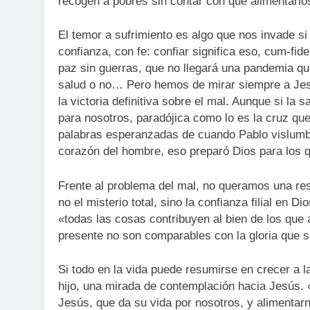
recogen a pobres sin contar con que alimentarlos
El temor a sufrimiento es algo que nos invade si
confianza, con fe: confiar significa eso, cum-f
paz sin guerras, que no llegará una pandemia q
salud o no… Pero hemos de mirar siempre a Jesú
la victoria definitiva sobre el mal. Aunque si l
para nosotros, paradójica como lo es la cruz qu
palabras esperanzadas de cuando Pablo vislumbró el
corazón del hombre, eso preparó Dios para los 
Frente al problema del mal, no queramos una res
no el misterio total, sino la confianza filial en 
«todas las cosas contribuyen al bien de los que
presente no son comparables con la gloria que 
Si todo en la vida puede resumirse en crecer a 
hijo, una mirada de contemplación hacia Jesús. 
Jesús, que da su vida por nosotros, y aliment