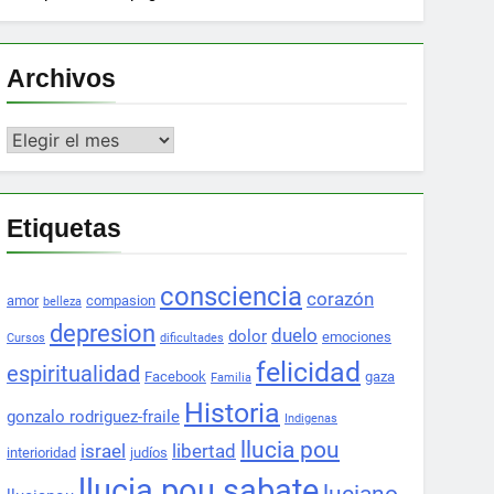
Archivos
Archivos
Etiquetas
consciencia
corazón
amor
compasion
belleza
depresion
duelo
dolor
emociones
Cursos
dificultades
felicidad
espiritualidad
Facebook
gaza
Familia
Historia
gonzalo rodriguez-fraile
Indigenas
llucia pou
israel
libertad
interioridad
judíos
llucia pou sabate