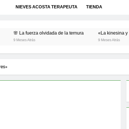
NIEVES ACOSTA TERAPEUTA
TIENDA
La fuerza olvidada de la ternura
«La kinesina y la felicid
ses Atrás
9 Meses Atrás
ves»