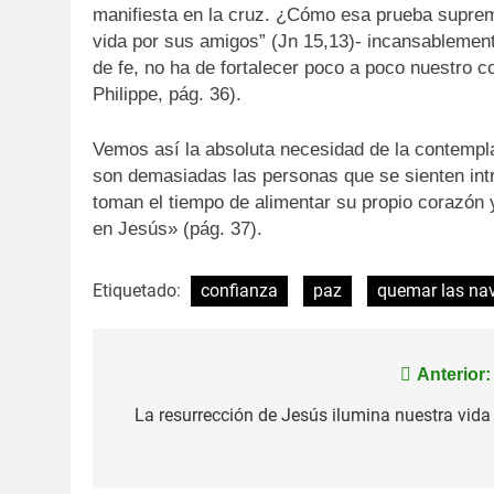
manifiesta en la cruz. ¿Cómo esa prueba suprem
vida por sus amigos” (Jn 15,13)- incansableme
de fe, no ha de fortalecer poco a poco nuestro 
Philippe, pág. 36).
Vemos así la absoluta necesidad de la contemplac
son demasiadas las personas que se sienten int
toman el tiempo de alimentar su propio corazón
en Jesús» (pág. 37).
Etiquetado:
confianza
paz
quemar las na
Navegación
Anterior:
de
La resurrección de Jesús ilumina nuestra vida
entradas