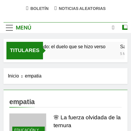
BOLETÍN
NOTICIAS ALEATORIAS
MENÚ
Antonio Machado: el duelo que se hizo verso
San Ó
TITULARES
4 Meses Atrás
5 Meses
Inicio
empatia
empatia
🌸 La fuerza olvidada de la
ternura
EDUCACIÓN Y