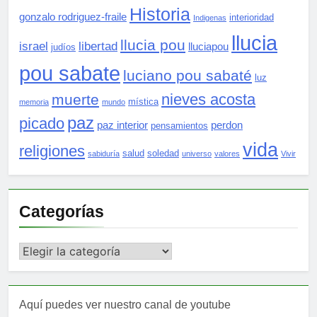
Historia
gonzalo rodriguez-fraile
interioridad
Indigenas
llucia
llucia pou
israel
libertad
lluciapou
judíos
pou sabate
luciano pou sabaté
luz
nieves acosta
muerte
mística
memoria
mundo
paz
picado
paz interior
perdon
pensamientos
vida
religiones
salud
soledad
sabiduría
universo
valores
Vivir
Categorías
Categorías
Aquí puedes ver nuestro canal de youtube