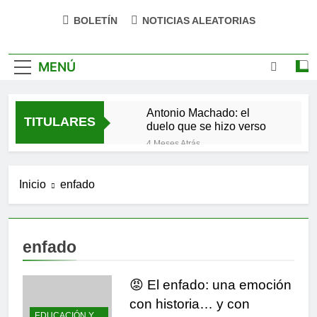
BOLETÍN
NOTICIAS ALEATORIAS
MENÚ
Antonio Machado: el
TITULARES
duelo que se hizo verso
4 Meses Atrás
San Óscar Romero y la
dignidad humana
Inicio
enfado
4 Meses Atrás
🌸 La fuerza olvidada de
la ternura
9 Meses Atrás
enfado
«La kinesina y la felicidad:
cómo una proteína
impulsa tu bienestar»
😡 El enfado: una emoción
9 Meses Atrás
Las estacas invisibles:
con historia… y con
cómo las creencias
EDUCACIÓN Y