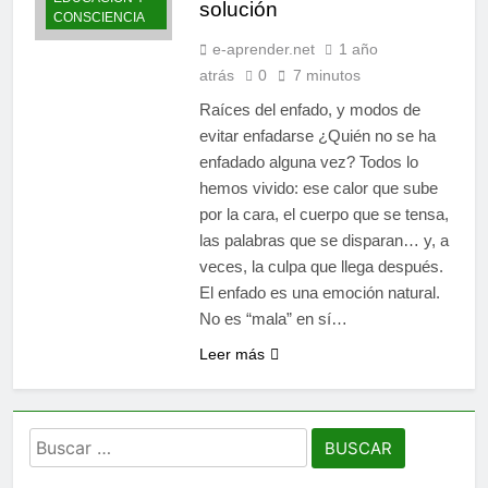
solución
limitantes frenan nuestro
CONSCIENCIA
10 Meses Atrás
poder
Espiritualidad integral:
e-aprender.net
1 año
Panikkar, Wilber y Rahner
atrás
0
7 minutos
en diálogo
11 Meses Atrás
Raíces del enfado, y modos de
evitar enfadarse ¿Quién no se ha
enfadado alguna vez? Todos lo
hemos vivido: ese calor que sube
por la cara, el cuerpo que se tensa,
las palabras que se disparan… y, a
veces, la culpa que llega después.
El enfado es una emoción natural.
No es “mala” en sí…
Leer más
Buscar: