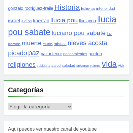
Historia
gonzalo rodriguez-fraile
interioridad
Indigenas
llucia
llucia pou
israel
libertad
lluciapou
judíos
pou sabate
luciano pou sabaté
luz
nieves acosta
muerte
mística
memoria
mundo
paz
picado
paz interior
perdon
pensamientos
vida
religiones
salud
soledad
sabiduría
universo
valores
Vivir
Categorías
Categorías
Aquí puedes ver nuestro canal de youtube