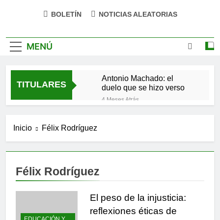
BOLETÍN
NOTICIAS ALEATORIAS
MENÚ
Antonio Machado: el
TITULARES
duelo que se hizo verso
4 Meses Atrás
San Óscar Romero y la
dignidad humana
Inicio
Félix Rodríguez
4 Meses Atrás
🌸 La fuerza olvidada de
la ternura
9 Meses Atrás
Félix Rodríguez
«La kinesina y la felicidad:
cómo una proteína
impulsa tu bienestar»
El peso de la injusticia:
9 Meses Atrás
Las estacas invisibles:
reflexiones éticas de
cómo las creencias
EDUCACIÓN Y