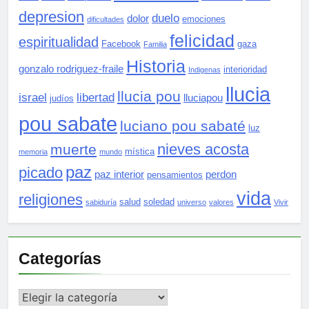
depresion
duelo
dolor
emociones
dificultades
felicidad
espiritualidad
Facebook
gaza
Familia
Historia
gonzalo rodriguez-fraile
interioridad
Indigenas
llucia
llucia pou
israel
libertad
lluciapou
judíos
pou sabate
luciano pou sabaté
luz
nieves acosta
muerte
mística
memoria
mundo
paz
picado
paz interior
perdon
pensamientos
vida
religiones
salud
soledad
sabiduría
universo
valores
Vivir
Categorías
Categorías