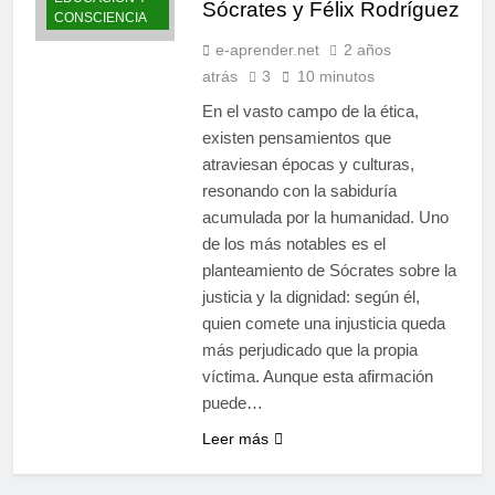
Sócrates y Félix Rodríguez
limitantes frenan nuestro
CONSCIENCIA
10 Meses Atrás
poder
Espiritualidad integral:
e-aprender.net
2 años
Panikkar, Wilber y Rahner
atrás
3
10 minutos
en diálogo
11 Meses Atrás
En el vasto campo de la ética,
existen pensamientos que
atraviesan épocas y culturas,
resonando con la sabiduría
acumulada por la humanidad. Uno
de los más notables es el
planteamiento de Sócrates sobre la
justicia y la dignidad: según él,
quien comete una injusticia queda
más perjudicado que la propia
víctima. Aunque esta afirmación
puede…
Leer más