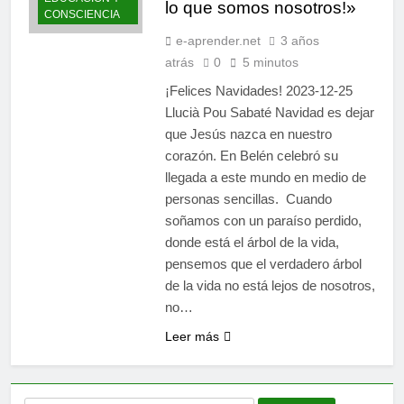
lo que somos nosotros!»
limitantes frenan nuestro
CONSCIENCIA
10 Meses Atrás
poder
Espiritualidad integral:
e-aprender.net
3 años
Panikkar, Wilber y Rahner
atrás
0
5 minutos
en diálogo
11 Meses Atrás
¡Felices Navidades! 2023-12-25
Llucià Pou Sabaté Navidad es dejar
que Jesús nazca en nuestro
corazón. En Belén celebró su
llegada a este mundo en medio de
personas sencillas. Cuando
soñamos con un paraíso perdido,
donde está el árbol de la vida,
pensemos que el verdadero árbol
de la vida no está lejos de nosotros,
no…
Leer más