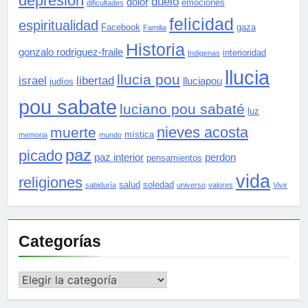
depresion
duelo
dolor
emociones
dificultades
felicidad
espiritualidad
Facebook
gaza
Familia
Historia
gonzalo rodriguez-fraile
interioridad
Indigenas
llucia
llucia pou
israel
libertad
lluciapou
judíos
pou sabate
luciano pou sabaté
luz
nieves acosta
muerte
mística
memoria
mundo
paz
picado
paz interior
perdon
pensamientos
vida
religiones
salud
soledad
sabiduría
universo
valores
Vivir
Categorías
Categorías