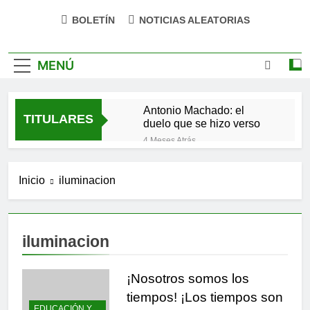
BOLETÍN
NOTICIAS ALEATORIAS
MENÚ
Antonio Machado: el
TITULARES
duelo que se hizo verso
4 Meses Atrás
San Óscar Romero y la
dignidad humana
Inicio
iluminacion
5 Meses Atrás
🌸 La fuerza olvidada de
la ternura
9 Meses Atrás
iluminacion
«La kinesina y la felicidad:
cómo una proteína
impulsa tu bienestar»
¡Nosotros somos los
9 Meses Atrás
Las estacas invisibles:
tiempos! ¡Los tiempos son
cómo las creencias
EDUCACIÓN Y