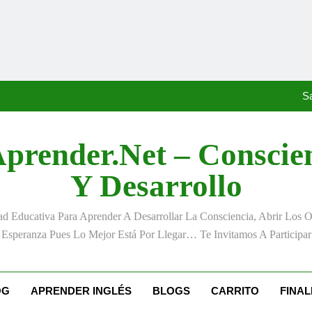
«La kinesina y la felicidad:
Anton
S
prender.net – Conscie
«La kinesina y la felicidad:
Y Desarrollo
Anton
 Educativa Para Aprender A Desarrollar La Consciencia, Abrir Los 
S
Esperanza Pues Lo Mejor Está Por Llegar… Te Invitamos A Participar
«La kinesina y la felicidad:
OG
APRENDER INGLÉS
BLOGS
CARRITO
FINA