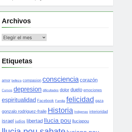
Archivos
Archivos
Etiquetas
consciencia
corazón
amor
compasion
belleza
depresion
duelo
dolor
emociones
Cursos
dificultades
felicidad
espiritualidad
Facebook
gaza
Familia
Historia
gonzalo rodriguez-fraile
interioridad
Indigenas
llucia pou
israel
libertad
lluciapou
judíos
llucia pou sabate