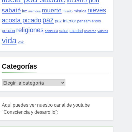
luciano pou
nieves
sabaté
muerte
luz
mística
memoria
mundo
paz
acosta picado
paz interior
pensamientos
religiones
perdon
salud
soledad
sabiduría
universo
valores
vida
Vivir
Categorías
Categorías
Aquí puedes ver nuestro canal de youtube
"Consciencia y desarrollo":