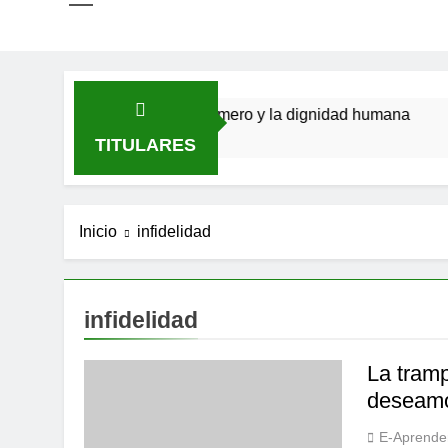
San Óscar Romero y la dignidad humana
🌸 La fu
4 Meses Atrás
9 Meses A
TITULARES
Inicio
infidelidad
infidelidad
La tram
deseamo
E-Aprende