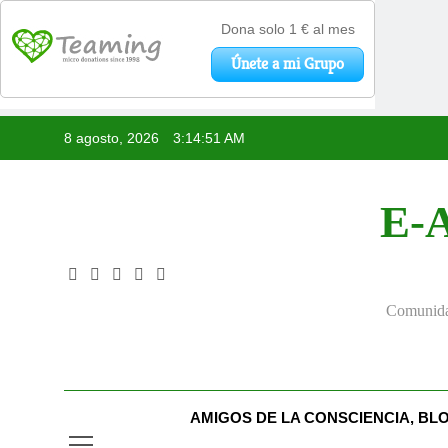
Saltar
8 agosto, 2026
3:14:52 AM
al
contenido
E-A
Comunidad
AMIGOS DE LA CONSCIENCIA, BL