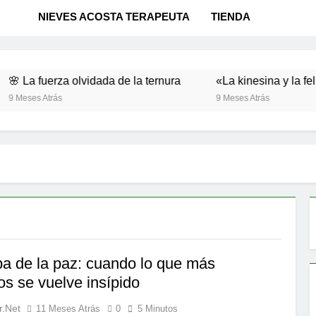
NIEVES ACOSTA TERAPEUTA
TIENDA
erza olvidada de la ternura
«La kinesina y la felicidad: 
trás
9 Meses Atrás
pa de la paz: cuando lo que más
s se vuelve insípido
r.net
11 Meses Atrás
0
5 Minutos