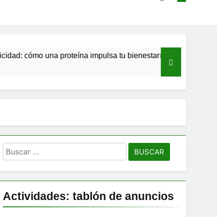
cómo una proteína impulsa tu bienestar»
Las estacas invisi
10 Meses Atrás
Buscar:
Actividades: tablón de anuncios