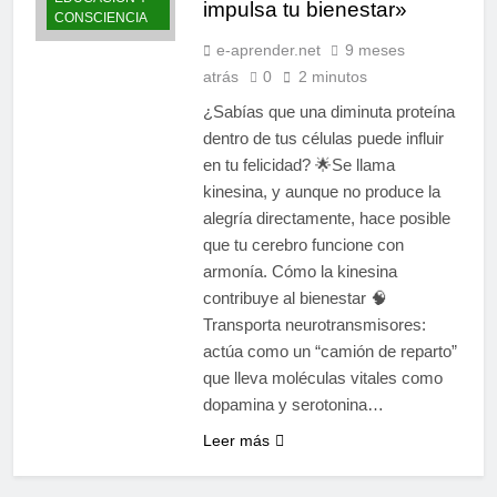
impulsa tu bienestar»
limitantes frenan nuestro
CONSCIENCIA
10 Meses Atrás
poder
Espiritualidad integral:
e-aprender.net
9 meses
Panikkar, Wilber y Rahner
atrás
0
2 minutos
en diálogo
11 Meses Atrás
¿Sabías que una diminuta proteína
dentro de tus células puede influir
en tu felicidad? 🌟Se llama
kinesina, y aunque no produce la
alegría directamente, hace posible
que tu cerebro funcione con
armonía. Cómo la kinesina
contribuye al bienestar 🧠
Transporta neurotransmisores:
actúa como un “camión de reparto”
que lleva moléculas vitales como
dopamina y serotonina…
Leer más