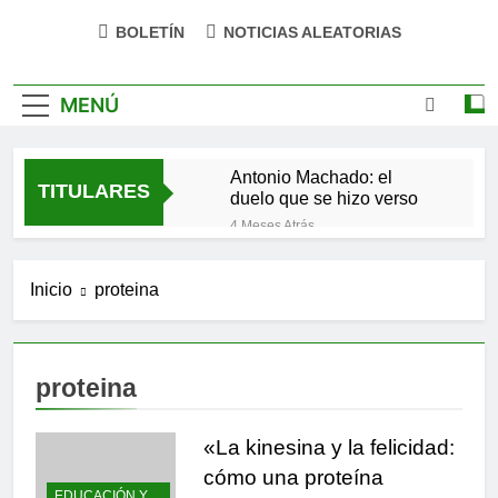
BOLETÍN
NOTICIAS ALEATORIAS
MENÚ
Antonio Machado: el
TITULARES
duelo que se hizo verso
4 Meses Atrás
San Óscar Romero y la
dignidad humana
Inicio
proteina
5 Meses Atrás
🌸 La fuerza olvidada de
la ternura
9 Meses Atrás
proteina
«La kinesina y la felicidad:
cómo una proteína
impulsa tu bienestar»
«La kinesina y la felicidad:
9 Meses Atrás
Las estacas invisibles:
cómo una proteína
cómo las creencias
EDUCACIÓN Y