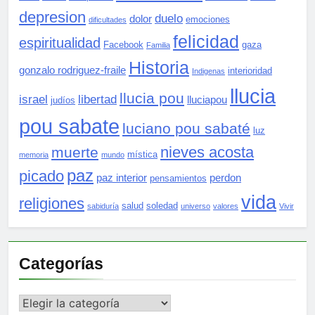
depresion
duelo
dolor
emociones
dificultades
felicidad
espiritualidad
Facebook
gaza
Familia
Historia
gonzalo rodriguez-fraile
interioridad
Indigenas
llucia
llucia pou
israel
libertad
lluciapou
judíos
pou sabate
luciano pou sabaté
luz
nieves acosta
muerte
mística
memoria
mundo
paz
picado
paz interior
perdon
pensamientos
vida
religiones
salud
soledad
sabiduría
universo
valores
Vivir
Categorías
Categorías