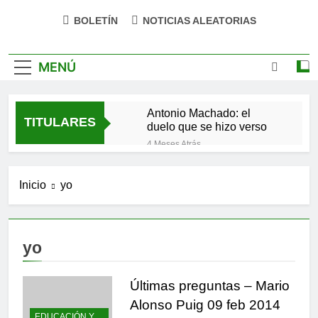
BOLETÍN
NOTICIAS ALEATORIAS
MENÚ
Antonio Machado: el
TITULARES
duelo que se hizo verso
4 Meses Atrás
San Óscar Romero y la
dignidad humana
Inicio
yo
4 Meses Atrás
🌸 La fuerza olvidada de
la ternura
9 Meses Atrás
yo
«La kinesina y la felicidad:
cómo una proteína
impulsa tu bienestar»
Últimas preguntas – Mario
9 Meses Atrás
Las estacas invisibles:
Alonso Puig 09 feb 2014
cómo las creencias
EDUCACIÓN Y