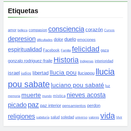
Etiquetas
consciencia
corazón
amor
compasion
belleza
Cursos
depresion
duelo
dolor
emociones
dificultades
felicidad
espiritualidad
Facebook
gaza
Familia
Historia
gonzalo rodriguez-fraile
interioridad
Indigenas
llucia
llucia pou
israel
libertad
lluciapou
judíos
pou sabate
luciano pou sabaté
luz
nieves acosta
muerte
mística
memoria
mundo
paz
picado
paz interior
perdon
pensamientos
vida
religiones
salud
soledad
sabiduría
universo
valores
Vivir