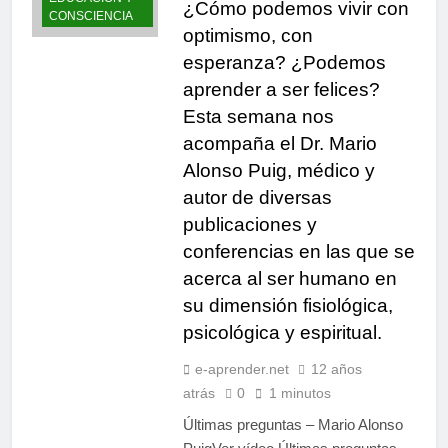
¿Cómo podemos vivir con
limitantes frenan nuestro
CONSCIENCIA
10 Meses Atrás
poder
optimismo, con
Espiritualidad integral:
Panikkar, Wilber y Rahner
esperanza? ¿Podemos
en diálogo
11 Meses Atrás
aprender a ser felices?
Esta semana nos
acompaña el Dr. Mario
Alonso Puig, médico y
autor de diversas
publicaciones y
conferencias en las que se
acerca al ser humano en
su dimensión fisiológica,
psicológica y espiritual.
e-aprender.net
12 años
atrás
0
1 minutos
Últimas preguntas – Mario Alonso