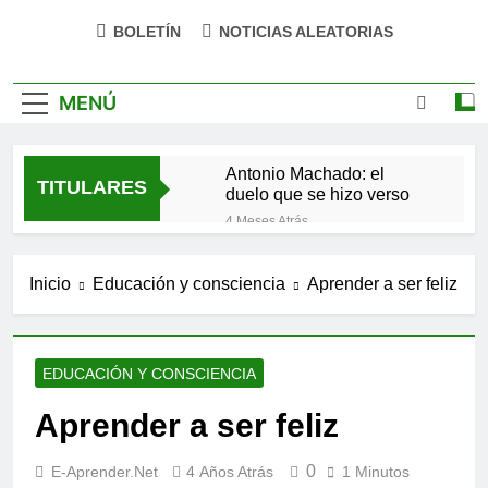
BOLETÍN
NOTICIAS ALEATORIAS
MENÚ
Antonio Machado: el
TITULARES
duelo que se hizo verso
4 Meses Atrás
San Óscar Romero y la
dignidad humana
Inicio
Educación y consciencia
Aprender a ser feliz
5 Meses Atrás
🌸 La fuerza olvidada de
la ternura
9 Meses Atrás
EDUCACIÓN Y CONSCIENCIA
«La kinesina y la felicidad:
cómo una proteína
Aprender a ser feliz
impulsa tu bienestar»
9 Meses Atrás
Las estacas invisibles:
0
E-Aprender.net
4 Años Atrás
1 Minutos
cómo las creencias