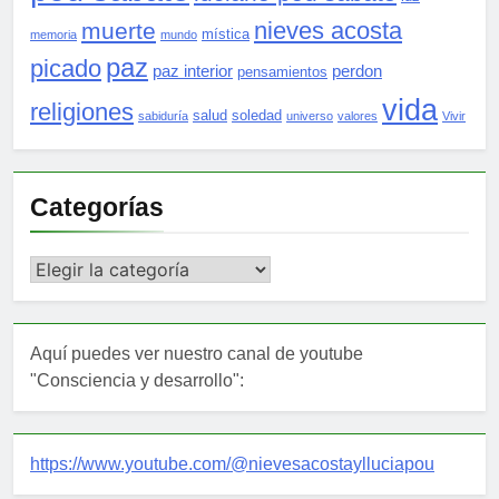
nieves acosta
muerte
mística
memoria
mundo
paz
picado
paz interior
perdon
pensamientos
vida
religiones
salud
soledad
sabiduría
universo
valores
Vivir
Categorías
Categorías
Aquí puedes ver nuestro canal de youtube
"Consciencia y desarrollo":
https://www.youtube.com/@nievesacostaylluciapou