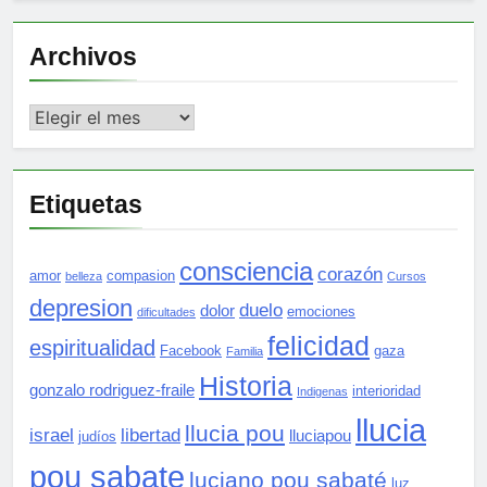
Archivos
Archivos
Etiquetas
consciencia
corazón
amor
compasion
belleza
Cursos
depresion
duelo
dolor
emociones
dificultades
felicidad
espiritualidad
Facebook
gaza
Familia
Historia
gonzalo rodriguez-fraile
interioridad
Indigenas
llucia
llucia pou
israel
libertad
lluciapou
judíos
pou sabate
luciano pou sabaté
luz