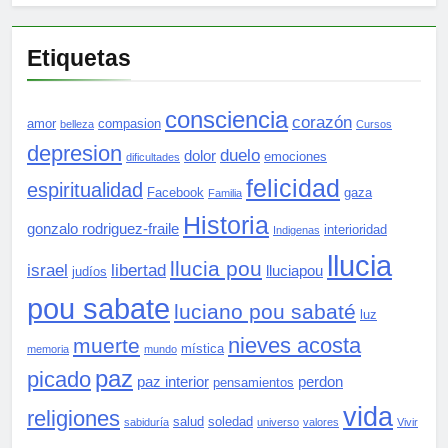
Etiquetas
consciencia
corazón
amor
compasion
belleza
Cursos
depresion
duelo
dolor
emociones
dificultades
felicidad
espiritualidad
Facebook
gaza
Familia
Historia
gonzalo rodriguez-fraile
interioridad
Indigenas
llucia
llucia pou
israel
libertad
lluciapou
judíos
pou sabate
luciano pou sabaté
luz
nieves acosta
muerte
mística
memoria
mundo
paz
picado
paz interior
perdon
pensamientos
vida
religiones
salud
soledad
sabiduría
universo
valores
Vivir