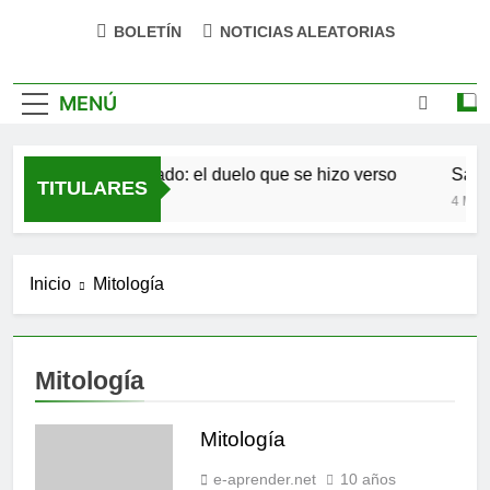
BOLETÍN
NOTICIAS ALEATORIAS
MENÚ
Antonio Machado: el duelo que se hizo verso
San Ó
TITULARES
4 Meses Atrás
4 Meses
Inicio
Mitología
Mitología
Mitología
e-aprender.net
10 años