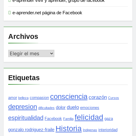
e-aprender vivir y aprender, grupo de facebook
e-aprender.net página de Facebook
Archivos
Archivos
Etiquetas
consciencia
corazón
amor
compasion
belleza
Cursos
depresion
duelo
dolor
emociones
dificultades
felicidad
espiritualidad
Facebook
gaza
Familia
Historia
gonzalo rodriguez-fraile
interioridad
Indigenas