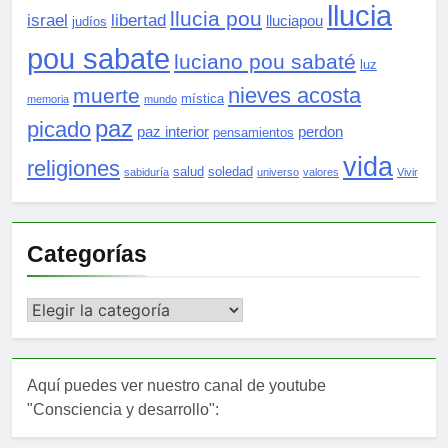
llucia
llucia pou
israel
libertad
lluciapou
judíos
pou sabate
luciano pou sabaté
luz
nieves acosta
muerte
mística
memoria
mundo
paz
picado
paz interior
perdon
pensamientos
vida
religiones
salud
soledad
sabiduría
universo
valores
Vivir
Categorías
Categorías
Aquí puedes ver nuestro canal de youtube
"Consciencia y desarrollo":