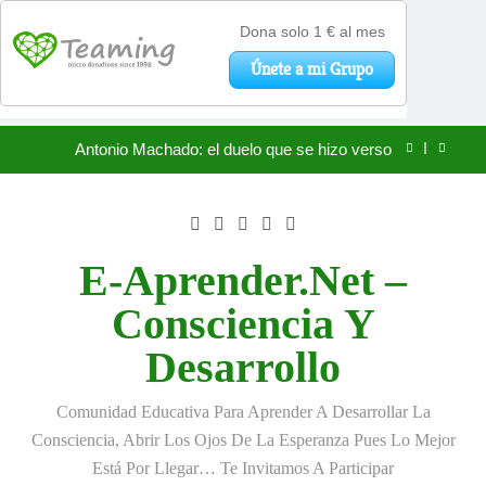
«La kinesina y la felicidad: cómo una proteína
impulsa tu bienestar»
Saltar
Antonio Machado: el duelo que se hizo verso
al
contenido
San Óscar Romero y la dignidad humana
🌸 La fuerza olvidada de la ternura
E-Aprender.net –
«La kinesina y la felicidad: cómo una proteína
Consciencia Y
impulsa tu bienestar»
Antonio Machado: el duelo que se hizo verso
Desarrollo
San Óscar Romero y la dignidad humana
Comunidad Educativa Para Aprender A Desarrollar La
🌸 La fuerza olvidada de la ternura
Consciencia, Abrir Los Ojos De La Esperanza Pues Lo Mejor
Está Por Llegar… Te Invitamos A Participar
«La kinesina y la felicidad: cómo una proteína