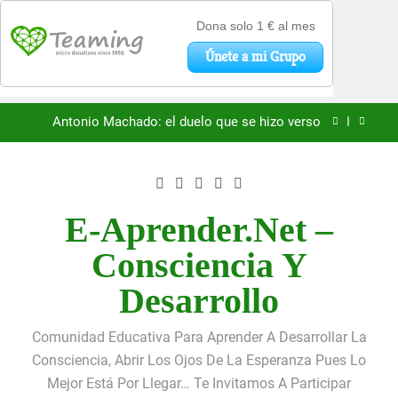
«La kinesina y la felicidad: cómo una proteína
impulsa tu bienestar»
Saltar
Antonio Machado: el duelo que se hizo verso
al
contenido
San Óscar Romero y la dignidad humana
🌸 La fuerza olvidada de la ternura
E-Aprender.net –
«La kinesina y la felicidad: cómo una proteína
Consciencia Y
impulsa tu bienestar»
Antonio Machado: el duelo que se hizo verso
Desarrollo
San Óscar Romero y la dignidad humana
Comunidad Educativa Para Aprender A Desarrollar La
🌸 La fuerza olvidada de la ternura
Consciencia, Abrir Los Ojos De La Esperanza Pues Lo
Mejor Está Por Llegar… Te Invitamos A Participar
«La kinesina y la felicidad: cómo una proteína