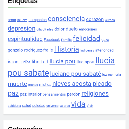
Etiquetas
consciencia
corazón
amor
compasion
belleza
Cursos
depresion
duelo
dolor
emociones
dificultades
felicidad
espiritualidad
Facebook
gaza
Familia
Historia
gonzalo rodriguez-fraile
interioridad
Indigenas
llucia
llucia pou
israel
libertad
lluciapou
judíos
pou sabate
luciano pou sabaté
luz
memoria
nieves acosta picado
muerte
mística
mundo
paz
religiones
paz interior
perdon
pensamientos
vida
salud
soledad
sabiduría
universo
valores
Vivir