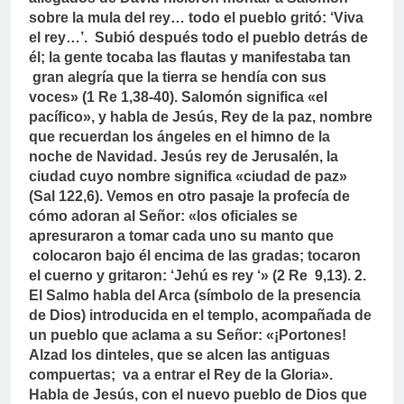
sobre la mula del rey… todo el pueblo gritó: ‘Viva
el rey…’. Subió después todo el pueblo detrás de
él; la gente tocaba las flautas y manifestaba tan
gran alegría que la tierra se hendía con sus
voces» (1 Re 1,38-40). Salomón significa «el
pacífico», y habla de Jesús, Rey de la paz, nombre
que recuerdan los ángeles en el himno de la
noche de Navidad. Jesús rey de Jerusalén, la
ciudad cuyo nombre significa «ciudad de paz»
(Sal 122,6). Vemos en otro pasaje la profecía de
cómo adoran al Señor: «los oficiales se
apresuraron a tomar cada uno su manto que
colocaron bajo él encima de las gradas; tocaron
el cuerno y gritaron: ‘Jehú es rey ‘» (2 Re 9,13).
2.
El Salmo habla del Arca (símbolo de la presencia
de Dios) introducida en el templo, acompañada de
un pueblo que aclama a su Señor: «¡Portones!
Alzad los dinteles, que se alcen las antiguas
compuertas; va a entrar el Rey de la Gloria».
Habla de Jesús, con el nuevo pueblo de Dios que