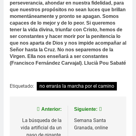
perseverancia, ahondar en nuestra fidelidad, para
que nuestros propósitos no sean luces que brillan
momentáneamente y pronto se apagan. Somos
capaces de lo mejor y de lo peor. Si queremos
tener la vida divina, triunfar con Cristo, hemos de
ser constantes y hacer morir por la penitencia lo
que nos aparta de Dios y nos impide acompañar al
Señor hasta la Cruz. No nos separemos de la
Virgen. Ella nos enseñará a ser constantes
(Francisco Fernández Carvajal).
Llucià Pou Sabaté
Etiquetado:
no errarás la marcha por el camino
Navegación
Anterior:
Siguiente:
de
La búsqueda de la
Semana Santa
vida artificial da un
Granada, online
entradas
paso de gigante,