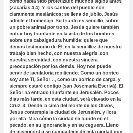
como había sido profetizado muchos siglos antes
(Zacarías 4,4). Y los cantos del pueblo son
claramente mesiánicos; se llena de júbilo. Jesús
admite el homenaje. Su triunfo es sencillo, sobre
un pobre animal por trono. Jesús quiere también
entrar hoy triunfante en la vida de los hombres
sobre una cabalgadura humilde: quiere que
demos testimonio de Él, en la sencillez de nuestro
trabajo bien hecho, con nuestra alegría, con
nuestra serenidad, con nuestra sincera
preocupación por los demás. Hoy nos puede
servir de jaculatoria repitiendo: Como un borrico
soy ante Ti, Señor…, como un borrico de carga, y
siempre estaré contigo (san Josemaría Escrivá). El
Señor ha entrado triunfante en Jerusalén. Pocos
días más tarde, en esta ciudad, será clavado en la
Cruz.
3. Desde la cima del monte de los Olivos,
Jesús contempla la ciudad de Jerusalén, y llora
por ella. Mira cómo la ciudad se hunde en el
pecado, en su ignorancia y en su ceguera. Lleno
de misericordia se compadece de esta ciudad que