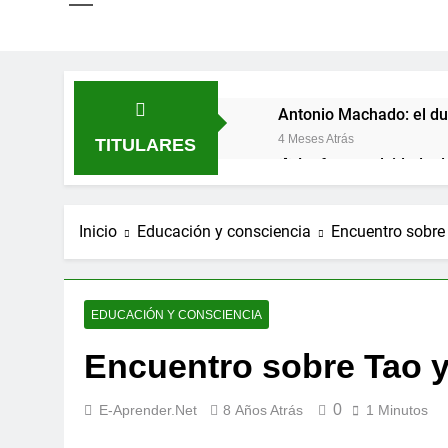
Antonio Machado: el du
4 Meses Atrás
TITULARES
🌸 La fuerza olvidada d
9 Meses Atrás
Las estacas invisibles:
Inicio
Educación y consciencia
Encuentro sobre
10 Meses Atrás
Espiritualidad integral:
11 Meses Atrás
EDUCACIÓN Y CONSCIENCIA
Encuentro sobre Tao y
0
E-Aprender.net
8 Años Atrás
1 Minutos