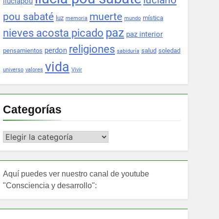
luciano
lluciapou
pou sabaté
muerte
luz
mística
memoria
mundo
paz
nieves acosta picado
paz interior
religiones
perdon
pensamientos
salud
soledad
sabiduría
vida
universo
valores
Vivir
Categorías
Categorías
Aquí puedes ver nuestro canal de youtube
"Consciencia y desarrollo":