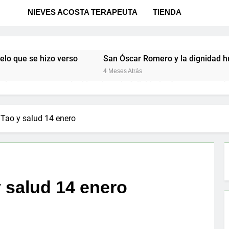
NIEVES ACOSTA TERAPEUTA
TIENDA
elo que se hizo verso
San Óscar Romero y la dignidad 
4 Meses Atrás
e la ternura
«La kinesina y la felicidad: cómo una proteí
9 Meses Atrás
 cómo las creencias limitantes frenan nuestro poder
 Tao y salud 14 enero
 Panikkar, Wilber y Rahner en diálogo
 salud 14 enero