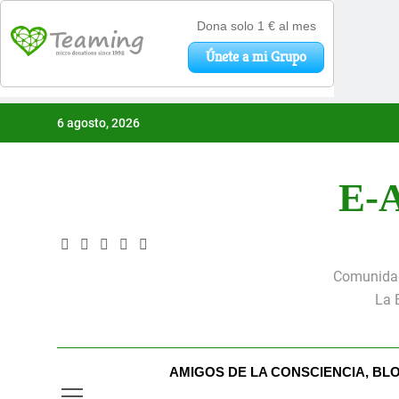
Saltar
6 agosto, 2026
al
contenido
E-A
Comunidad 
La 
AMIGOS DE LA CONSCIENCIA, BL