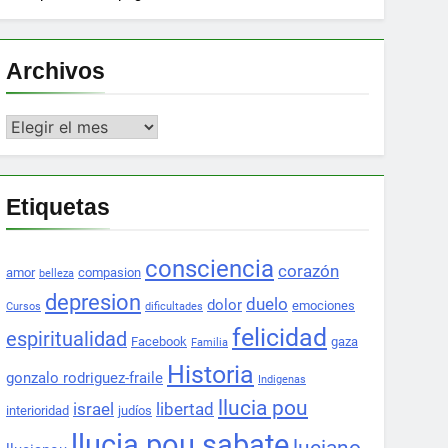
Archivos
Archivos
Etiquetas
consciencia
corazón
amor
compasion
belleza
depresion
duelo
dolor
emociones
Cursos
dificultades
felicidad
espiritualidad
Facebook
gaza
Familia
Historia
gonzalo rodriguez-fraile
Indigenas
llucia pou
israel
libertad
interioridad
judíos
llucia pou sabate