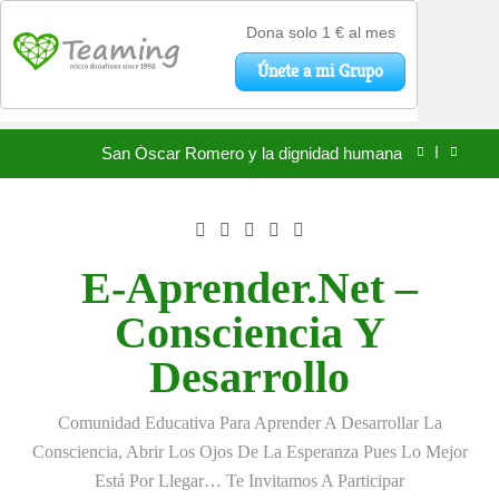
«La kinesina y la felicidad: cómo una proteína
impulsa tu bienestar»
Antonio Machado: el duelo que se hizo verso
Saltar
San Óscar Romero y la dignidad humana
al
contenido
🌸 La fuerza olvidada de la ternura
«La kinesina y la felicidad: cómo una proteína
impulsa tu bienestar»
E-Aprender.net –
Antonio Machado: el duelo que se hizo verso
Consciencia Y
San Óscar Romero y la dignidad humana
Desarrollo
🌸 La fuerza olvidada de la ternura
Comunidad Educativa Para Aprender A Desarrollar La
«La kinesina y la felicidad: cómo una proteína
Consciencia, Abrir Los Ojos De La Esperanza Pues Lo Mejor
impulsa tu bienestar»
Está Por Llegar… Te Invitamos A Participar