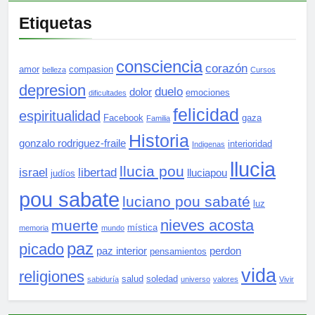
Etiquetas
consciencia
corazón
amor
compasion
belleza
Cursos
depresion
duelo
dolor
emociones
dificultades
felicidad
espiritualidad
Facebook
gaza
Familia
Historia
gonzalo rodriguez-fraile
interioridad
Indigenas
llucia
llucia pou
israel
libertad
lluciapou
judíos
pou sabate
luciano pou sabaté
luz
nieves acosta
muerte
mística
memoria
mundo
paz
picado
paz interior
perdon
pensamientos
vida
religiones
salud
soledad
sabiduría
universo
valores
Vivir