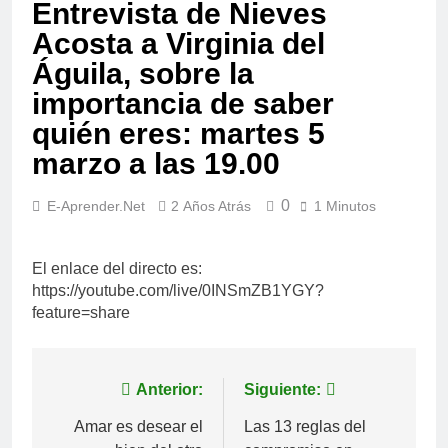
Entrevista de Nieves
Acosta a Virginia del
Águila, sobre la
importancia de saber
quién eres: martes 5
marzo a las 19.00
0
E-Aprender.net
2 Años Atrás
1 Minutos
El enlace del directo es:
https://youtube.com/live/0INSmZB1YGY?
feature=share
Navegación
Anterior:
Siguiente:
de
Amar es desear el
Las 13 reglas del