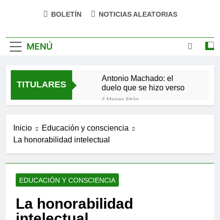
BOLETÍN
NOTICIAS ALEATORIAS
MENÚ
Antonio Machado: el
TITULARES
duelo que se hizo verso
4 Meses Atrás
San Óscar Romero y la
dignidad humana
Inicio
Educación y consciencia
4 Meses Atrás
La honorabilidad intelectual
🌸 La fuerza olvidada de
la ternura
9 Meses Atrás
«La kinesina y la felicidad:
EDUCACIÓN Y CONSCIENCIA
cómo una proteína
impulsa tu bienestar»
9 Meses Atrás
La honorabilidad
Las estacas invisibles:
intelectual
cómo las creencias