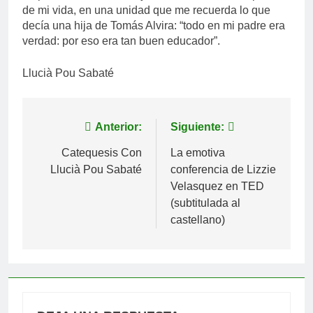
de mi vida, en una unidad que me recuerda lo que
decía una hija de Tomás Alvira: “todo en mi padre era
verdad: por eso era tan buen educador”.
Llucià Pou Sabaté
Navegación
Anterior:
Siguiente:
de
Catequesis Con
La emotiva
Llucià Pou Sabaté
conferencia de Lizzie
entradas
Velasquez en TED
(subtitulada al
castellano)