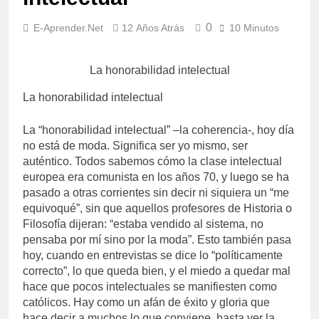
limitantes frenan nuestro
10 Meses Atrás
poder
0
E-Aprender.net
12 Años Atrás
10 Minutos
Espiritualidad integral:
Panikkar, Wilber y Rahner
en diálogo
11 Meses Atrás
La honorabilidad intelectual
La honorabilidad intelectual
La “honorabilidad intelectual” –la coherencia-, hoy día
no está de moda. Significa ser yo mismo, ser
auténtico. Todos sabemos cómo la clase intelectual
europea era comunista en los años 70, y luego se ha
pasado a otras corrientes sin decir ni siquiera un “me
equivoqué”, sin que aquellos profesores de Historia o
Filosofía dijeran: “estaba vendido al sistema, no
pensaba por mí sino por la moda”. Esto también pasa
hoy, cuando en entrevistas se dice lo “políticamente
correcto”, lo que queda bien, y el miedo a quedar mal
hace que pocos intelectuales se manifiesten como
católicos. Hay como un afán de éxito y gloria que
hace decir a muchos lo que conviene, basta ver la