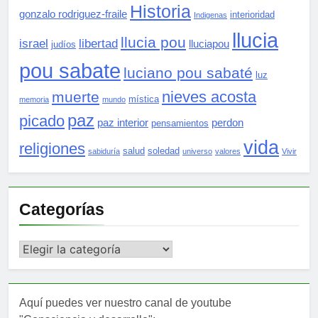
Historia
gonzalo rodriguez-fraile
interioridad
Indigenas
llucia
llucia pou
israel
libertad
lluciapou
judíos
pou sabate
luciano pou sabaté
luz
nieves acosta
muerte
mística
memoria
mundo
paz
picado
paz interior
perdon
pensamientos
vida
religiones
salud
soledad
sabiduría
universo
valores
Vivir
Categorías
Categorías
Aquí puedes ver nuestro canal de youtube