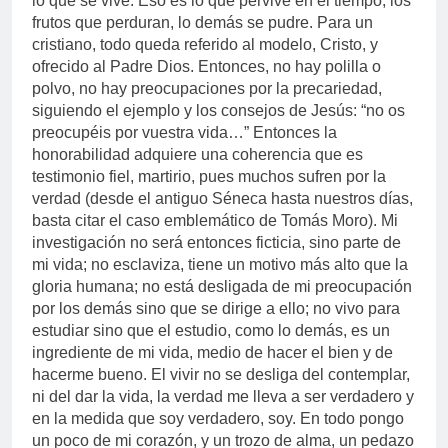
lo que se vive. Eso es lo que pervive en el tiempo, los
frutos que perduran, lo demás se pudre. Para un
cristiano, todo queda referido al modelo, Cristo, y
ofrecido al Padre Dios. Entonces, no hay polilla o
polvo, no hay preocupaciones por la precariedad,
siguiendo el ejemplo y los consejos de Jesús: “no os
preocupéis por vuestra vida…” Entonces la
honorabilidad adquiere una coherencia que es
testimonio fiel, martirio, pues muchos sufren por la
verdad (desde el antiguo Séneca hasta nuestros días,
basta citar el caso emblemático de Tomás Moro). Mi
investigación no será entonces ficticia, sino parte de
mi vida; no esclaviza, tiene un motivo más alto que la
gloria humana; no está desligada de mi preocupación
por los demás sino que se dirige a ello; no vivo para
estudiar sino que el estudio, como lo demás, es un
ingrediente de mi vida, medio de hacer el bien y de
hacerme bueno. El vivir no se desliga del contemplar,
ni del dar la vida, la verdad me lleva a ser verdadero y
en la medida que soy verdadero, soy. En todo pongo
un poco de mi corazón, y un trozo de alma, un pedazo