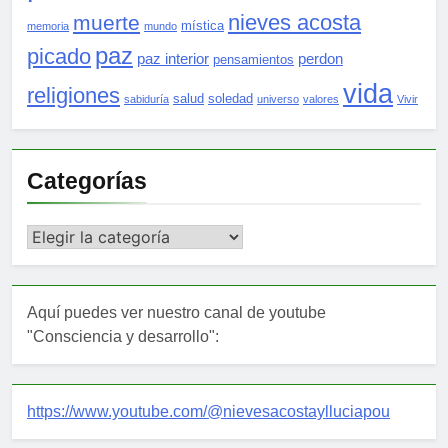
nieves acosta
muerte
mística
memoria
mundo
paz
picado
paz interior
perdon
pensamientos
vida
religiones
salud
soledad
sabiduría
universo
valores
Vivir
Categorías
Categorías
Aquí puedes ver nuestro canal de youtube
"Consciencia y desarrollo":
https://www.youtube.com/@nievesacostaylluciapou