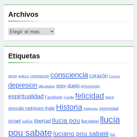
Archivos
Archivos
Etiquetas
consciencia
corazón
amor
compasion
belleza
Cursos
depresion
duelo
dolor
emociones
dificultades
felicidad
espiritualidad
Facebook
gaza
Familia
Historia
gonzalo rodriguez-fraile
interioridad
Indigenas
llucia
llucia pou
israel
libertad
lluciapou
judíos
pou sabate
luciano pou sabaté
luz