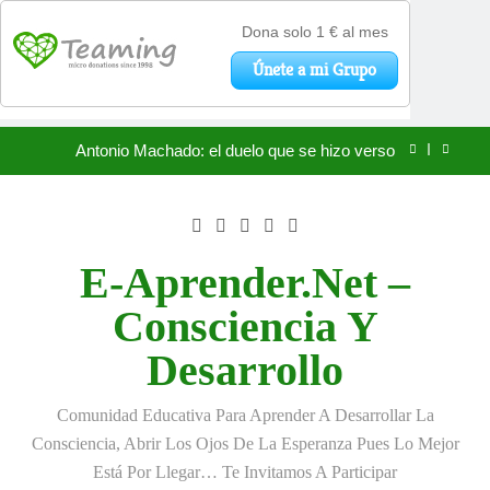
«La kinesina y la felicidad: cómo una proteína
impulsa tu bienestar»
Saltar
Antonio Machado: el duelo que se hizo verso
al
contenido
San Óscar Romero y la dignidad humana
🌸 La fuerza olvidada de la ternura
E-Aprender.net –
«La kinesina y la felicidad: cómo una proteína
Consciencia Y
impulsa tu bienestar»
Antonio Machado: el duelo que se hizo verso
Desarrollo
San Óscar Romero y la dignidad humana
Comunidad Educativa Para Aprender A Desarrollar La
🌸 La fuerza olvidada de la ternura
Consciencia, Abrir Los Ojos De La Esperanza Pues Lo Mejor
Está Por Llegar… Te Invitamos A Participar
«La kinesina y la felicidad: cómo una proteína