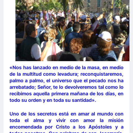
«Nos has lanzado en medio de la masa, en medio
de la multitud como levadura; reconquistaremos,
palmo a palmo, el universo que el pecado nos ha
arrebatado; Señor, te lo devolveremos tal como lo
recibimos aquella primera mañana de los días, en
todo su orden y en toda su santidad».
Uno de los secretos está en amar al mundo con
toda el alma y vivir con amor la misión
encomendada por Cristo a los Apóstoles y a