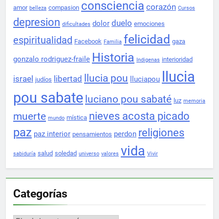
consciencia
corazón
amor
compasion
belleza
Cursos
depresion
duelo
dolor
emociones
dificultades
felicidad
espiritualidad
Facebook
gaza
Familia
Historia
gonzalo rodriguez-fraile
interioridad
Indigenas
llucia
llucia pou
israel
libertad
lluciapou
judíos
pou sabate
luciano pou sabaté
luz
memoria
nieves acosta picado
muerte
mística
mundo
paz
religiones
paz interior
perdon
pensamientos
vida
salud
soledad
sabiduría
universo
valores
Vivir
Categorías