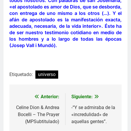
todos nosotros. Con palabras de san Josemaría,
«el apostolado es amor de Dios, que se desborda,
con entrega de uno mismo a los otros (…). Y el
afán de apostolado es la manifestación exacta,
adecuada, necesaria, de la vida interior». Éste ha
de ser nuestro testimonio cotidiano en medio de
los hombres y a lo largo de todas las épocas
(Josep Vall i Mundó).
Etiquetado:
universo
Anterior:
Siguiente:
Navegación
de
Celine Dion & Andrea
-“Y se admiraba de la
Bocelli – The Prayer
«incredulidad» de
entradas
(MPSubtitulado)
aquellas gentes”.