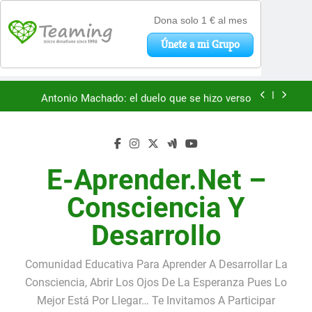
«La kinesina y la felicidad: cómo una proteína
impulsa tu bienestar»
Saltar
Antonio Machado: el duelo que se hizo verso
al
contenido
San Óscar Romero y la dignidad humana
🌸 La fuerza olvidada de la ternura
E-Aprender.net –
«La kinesina y la felicidad: cómo una proteína
Consciencia Y
impulsa tu bienestar»
Antonio Machado: el duelo que se hizo verso
Desarrollo
San Óscar Romero y la dignidad humana
Comunidad Educativa Para Aprender A Desarrollar La
🌸 La fuerza olvidada de la ternura
Consciencia, Abrir Los Ojos De La Esperanza Pues Lo
Mejor Está Por Llegar… Te Invitamos A Participar
«La kinesina y la felicidad: cómo una proteína