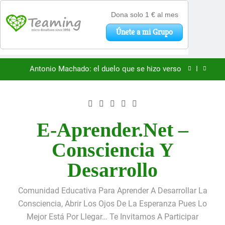
«La kinesina y la felicidad: cómo una proteína
impulsa tu bienestar»
Saltar
Antonio Machado: el duelo que se hizo verso
al
contenido
San Óscar Romero y la dignidad humana
🌸 La fuerza olvidada de la ternura
E-Aprender.net –
«La kinesina y la felicidad: cómo una proteína
Consciencia Y
impulsa tu bienestar»
Antonio Machado: el duelo que se hizo verso
Desarrollo
San Óscar Romero y la dignidad humana
Comunidad Educativa Para Aprender A Desarrollar La
🌸 La fuerza olvidada de la ternura
Consciencia, Abrir Los Ojos De La Esperanza Pues Lo
Mejor Está Por Llegar… Te Invitamos A Participar
«La kinesina y la felicidad: cómo una proteína