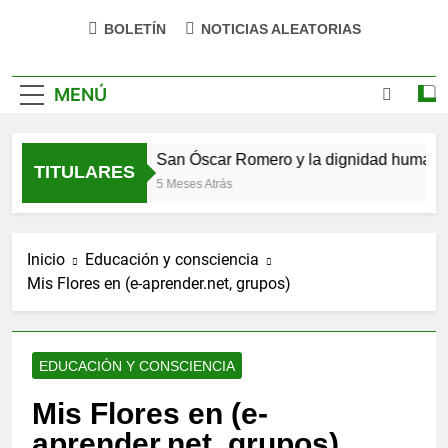
impulsa tu bienestar»
BOLETÍN
NOTICIAS ALEATORIAS
MENÚ
se hizo verso
San Óscar Romero y la dignidad humana
TITULARES
5 Meses Atrás
Inicio
Educación y consciencia
Mis Flores en (e-aprender.net, grupos)
EDUCACIÓN Y CONSCIENCIA
Mis Flores en (e-
aprender.net, grupos)