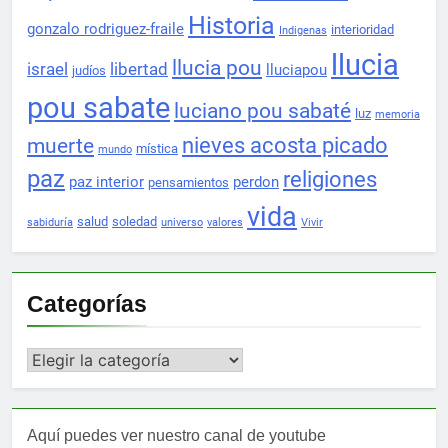
Historia
gonzalo rodriguez-fraile
interioridad
Indigenas
llucia
llucia pou
israel
libertad
lluciapou
judíos
pou sabate
luciano pou sabaté
luz
memoria
nieves acosta picado
muerte
mística
mundo
paz
religiones
paz interior
perdon
pensamientos
vida
salud
soledad
sabiduría
universo
valores
Vivir
Categorías
Categorías
Aquí puedes ver nuestro canal de youtube