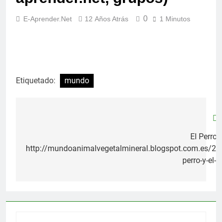
0
E-Aprender.net
12 Años Atrás
1 Minutos
Etiquetado:
mundo
Navegación
de
El Perro y
http://mundoanimalvegetalmineral.blogspot.com.es/20
entradas
perro-y-el-d