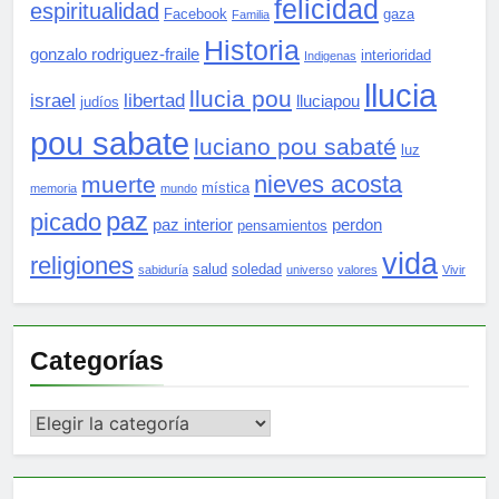
felicidad
espiritualidad
Facebook
gaza
Familia
Historia
gonzalo rodriguez-fraile
interioridad
Indigenas
llucia
llucia pou
israel
libertad
lluciapou
judíos
pou sabate
luciano pou sabaté
luz
nieves acosta
muerte
mística
memoria
mundo
paz
picado
paz interior
perdon
pensamientos
vida
religiones
salud
soledad
sabiduría
universo
valores
Vivir
Categorías
Categorías