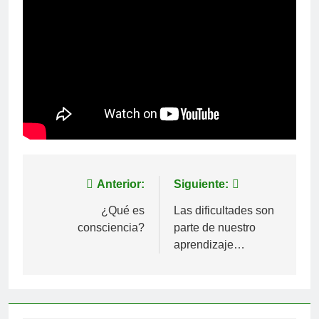
Navegación
Anterior:
Siguiente:
de
¿Qué es
Las dificultades son
consciencia?
parte de nuestro
entradas
aprendizaje…