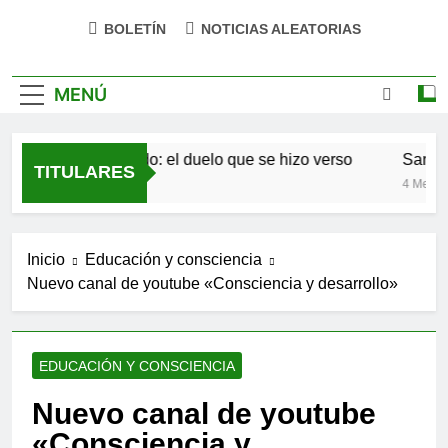
BOLETÍN
NOTICIAS ALEATORIAS
MENÚ
Antonio Machado: el duelo que se hizo verso
San Ósc
TITULARES
4 Meses Atrás
4 Meses A
Inicio
Educación y consciencia
Nuevo canal de youtube «Consciencia y desarrollo»
EDUCACIÓN Y CONSCIENCIA
Nuevo canal de youtube
«Consciencia y