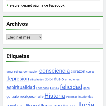
e-aprender.net página de Facebook
Archivos
Archivos
Etiquetas
consciencia
corazón
amor
compasion
belleza
Cursos
depresion
duelo
dolor
emociones
dificultades
felicidad
espiritualidad
Facebook
gaza
Familia
Historia
gonzalo rodriguez-fraile
interioridad
Indigenas
llucia
llucia pou
israel
libertad