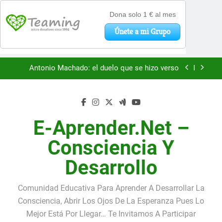
«La kinesina y la felicidad: cómo una proteína
impulsa tu bienestar»
Saltar
Antonio Machado: el duelo que se hizo verso
al
contenido
San Óscar Romero y la dignidad humana
🌸 La fuerza olvidada de la ternura
E-Aprender.net –
«La kinesina y la felicidad: cómo una proteína
Consciencia Y
impulsa tu bienestar»
Antonio Machado: el duelo que se hizo verso
Desarrollo
San Óscar Romero y la dignidad humana
Comunidad Educativa Para Aprender A Desarrollar La
🌸 La fuerza olvidada de la ternura
Consciencia, Abrir Los Ojos De La Esperanza Pues Lo
Mejor Está Por Llegar… Te Invitamos A Participar
«La kinesina y la felicidad: cómo una proteína