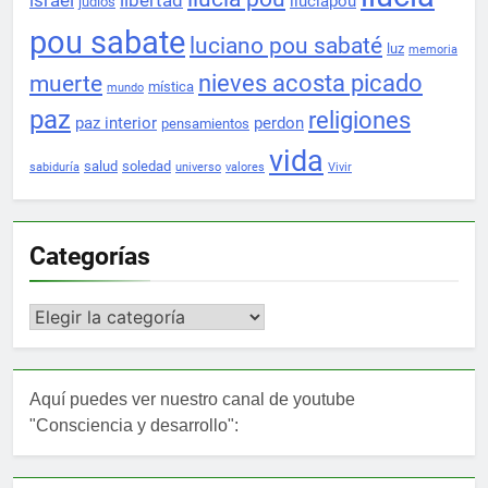
lluciapou
judíos
pou sabate
luciano pou sabaté
luz
memoria
nieves acosta picado
muerte
mística
mundo
paz
religiones
paz interior
perdon
pensamientos
vida
salud
soledad
sabiduría
universo
valores
Vivir
Categorías
Categorías
Aquí puedes ver nuestro canal de youtube
"Consciencia y desarrollo":