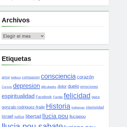
Archivos
Archivos
Etiquetas
consciencia
corazón
amor
compasion
belleza
depresion
duelo
dolor
emociones
Cursos
dificultades
felicidad
espiritualidad
Facebook
gaza
Familia
Historia
gonzalo rodriguez-fraile
interioridad
Indigenas
llucia pou
israel
libertad
lluciapou
judíos
llucia pou sabate