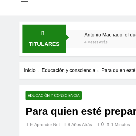
Antonio Machado: el du
4 Meses Atrás
TITULARES
🌸 La fuerza olvidada de
9 Meses Atrás
Las estacas invisibles: 
Inicio
Educación y consciencia
Para quien esté
10 Meses Atrás
Espiritualidad integral:
11 Meses Atrás
EDUCACIÓN Y CONSCIENCIA
Para quien esté prepa
0
E-Aprender.net
9 Años Atrás
1 Minutos