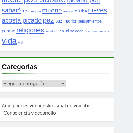
luciano pou
nieves
sabaté
muerte
luz
mística
memoria
mundo
paz
acosta picado
paz interior
pensamientos
religiones
perdon
salud
soledad
sabiduría
universo
valores
vida
Vivir
Categorías
Categorías
Aquí puedes ver nuestro canal de youtube
"Consciencia y desarrollo":