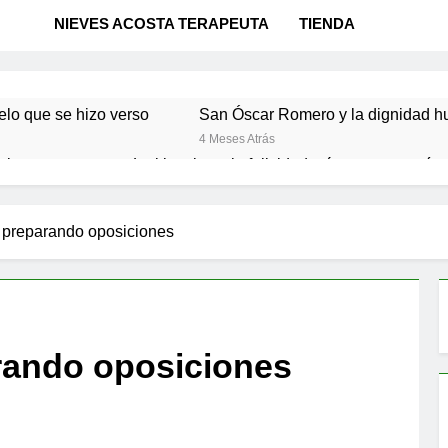
NIEVES ACOSTA TERAPEUTA
TIENDA
elo que se hizo verso
San Óscar Romero y la dignidad 
4 Meses Atrás
 la ternura
«La kinesina y la felicidad: cómo una proteín
9 Meses Atrás
cómo las creencias limitantes frenan nuestro poder
 preparando oposiciones
 Panikkar, Wilber y Rahner en diálogo
rando oposiciones