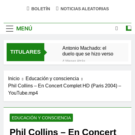
BOLETÍN
NOTICIAS ALEATORIAS
MENÚ
Antonio Machado: el
TITULARES
duelo que se hizo verso
4 Meses Atrás
San Óscar Romero y la
dignidad humana
Inicio
Educación y consciencia
5 Meses Atrás
Phil Collins – En Concert Complet HD (Paris 2004) –
🌸 La fuerza olvidada de
YouTube.mp4
la ternura
9 Meses Atrás
«La kinesina y la felicidad:
cómo una proteína
EDUCACIÓN Y CONSCIENCIA
impulsa tu bienestar»
9 Meses Atrás
Las estacas invisibles:
Phil Collins – En Concert
cómo las creencias