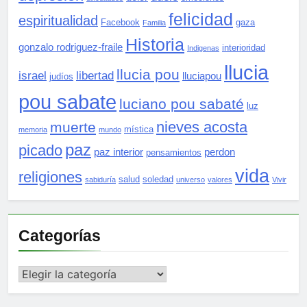
felicidad
espiritualidad
Facebook
gaza
Familia
Historia
gonzalo rodriguez-fraile
interioridad
Indigenas
llucia
llucia pou
israel
libertad
lluciapou
judíos
pou sabate
luciano pou sabaté
luz
nieves acosta
muerte
mística
memoria
mundo
paz
picado
paz interior
perdon
pensamientos
vida
religiones
salud
soledad
sabiduría
universo
valores
Vivir
Categorías
Categorías