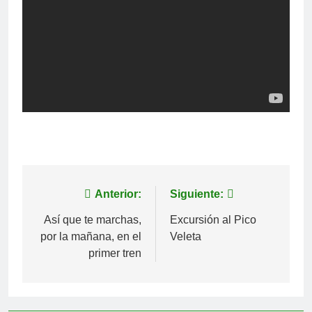
Navegación
Anterior:
Siguiente:
de
Así que te marchas,
Excursión al Pico
por la mañana, en el
Veleta
entradas
primer tren