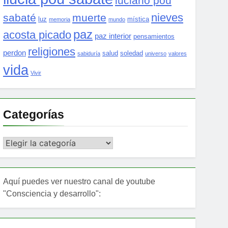
luciano pou
nieves
sabaté
muerte
luz
mística
memoria
mundo
paz
acosta picado
paz interior
pensamientos
religiones
perdon
salud
soledad
sabiduría
universo
valores
vida
Vivir
Categorías
Categorías
Aquí puedes ver nuestro canal de youtube
"Consciencia y desarrollo":