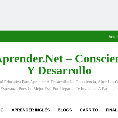
«La kinesina y la felicidad:
Anton
S
prender.net – Conscie
Y Desarrollo
«La kinesina y la felicidad:
 Educativa Para Aprender A Desarrollar La Consciencia, Abrir Los 
Anton
Esperanza Pues Lo Mejor Está Por Llegar… Te Invitamos A Participar
S
OG
APRENDER INGLÉS
BLOGS
CARRITO
FINA
«La kinesina y la felicidad: