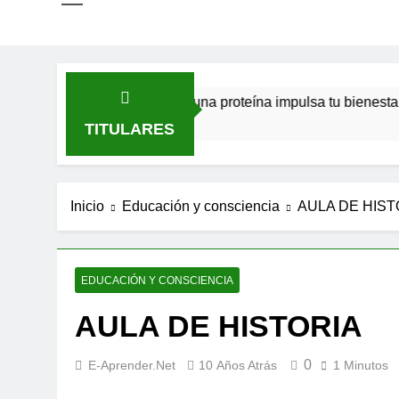
 y la felicidad: cómo una proteína impulsa tu bienestar»
L
1
TITULARES
Inicio
Educación y consciencia
AULA DE HIST
EDUCACIÓN Y CONSCIENCIA
AULA DE HISTORIA
0
E-Aprender.net
10 Años Atrás
1 Minutos