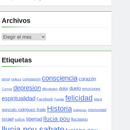
Archivos
Archivos
Etiquetas
consciencia
corazón
amor
compasion
belleza
depresion
duelo
dolor
emociones
Cursos
dificultades
felicidad
espiritualidad
Facebook
gaza
Familia
Historia
gonzalo rodriguez-fraile
interioridad
Indigenas
llucia pou
israel
libertad
lluciapou
judíos
llucia pou sabate