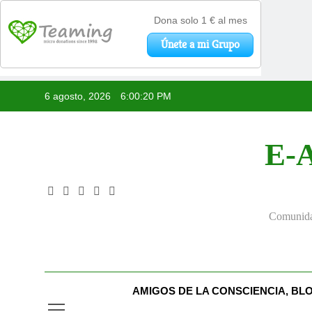
Saltar
6 agosto, 2026
6:00:21 PM
al
contenido
E-A
Comunidad
AMIGOS DE LA CONSCIENCIA, BL