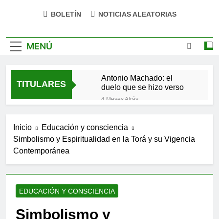
BOLETÍN
NOTICIAS ALEATORIAS
MENÚ
Antonio Machado: el
TITULARES
duelo que se hizo verso
4 Meses Atrás
San Óscar Romero y la
dignidad humana
Inicio
Educación y consciencia
4 Meses Atrás
Simbolismo y Espiritualidad en la Torá y su Vigencia
🌸 La fuerza olvidada de
Contemporánea
la ternura
9 Meses Atrás
«La kinesina y la felicidad:
cómo una proteína
EDUCACIÓN Y CONSCIENCIA
impulsa tu bienestar»
9 Meses Atrás
Las estacas invisibles:
Simbolismo y
cómo las creencias