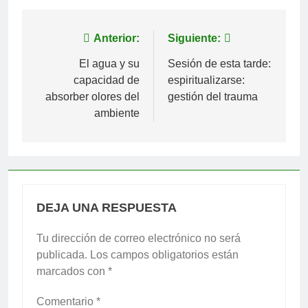
Navegación
Anterior:
Siguiente:
de
El agua y su
Sesión de esta tarde:
capacidad de
espiritualizarse:
entradas
absorber olores del
gestión del trauma
ambiente
DEJA UNA RESPUESTA
Tu dirección de correo electrónico no será
publicada.
Los campos obligatorios están
marcados con
*
Comentario
*