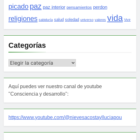
paz
picado
paz interior
perdon
pensamientos
vida
religiones
salud
soledad
sabiduría
universo
valores
Vivir
Categorías
Categorías
Aquí puedes ver nuestro canal de youtube
"Consciencia y desarrollo":
https://www.youtube.com/@nievesacostaylluciapou