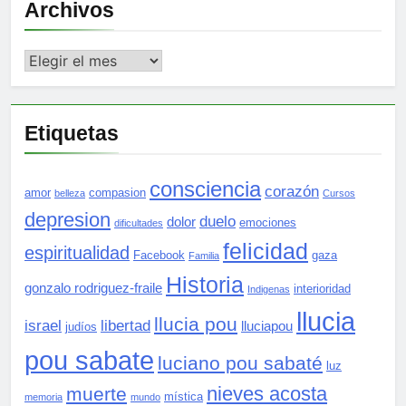
Archivos
Archivos
Etiquetas
consciencia
corazón
amor
compasion
belleza
Cursos
depresion
duelo
dolor
emociones
dificultades
felicidad
espiritualidad
Facebook
gaza
Familia
Historia
gonzalo rodriguez-fraile
interioridad
Indigenas
llucia
llucia pou
israel
libertad
lluciapou
judíos
pou sabate
luciano pou sabaté
luz
nieves acosta
muerte
mística
memoria
mundo