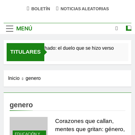
BOLETÍN
NOTICIAS ALEATORIAS
MENÚ
Antonio Machado: el duelo que se hizo verso
San
TITULARES
4 Meses Atrás
4 Me
Inicio
genero
genero
Corazones que callan,
mentes que gritan: género,
EDUCACIÓN Y