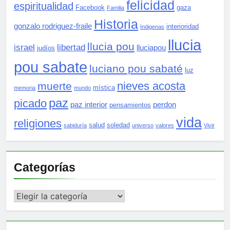
felicidad
espiritualidad
Facebook
gaza
Familia
Historia
gonzalo rodriguez-fraile
interioridad
Indigenas
llucia
llucia pou
israel
libertad
lluciapou
judíos
pou sabate
luciano pou sabaté
luz
nieves acosta
muerte
mística
memoria
mundo
paz
picado
paz interior
perdon
pensamientos
vida
religiones
salud
soledad
sabiduría
universo
valores
Vivir
Categorías
Categorías