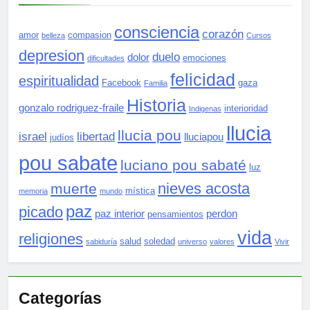
consciencia
corazón
amor
compasion
belleza
Cursos
depresion
duelo
dolor
emociones
dificultades
felicidad
espiritualidad
Facebook
gaza
Familia
Historia
gonzalo rodriguez-fraile
interioridad
Indigenas
llucia
llucia pou
israel
libertad
lluciapou
judíos
pou sabate
luciano pou sabaté
luz
nieves acosta
muerte
mística
memoria
mundo
paz
picado
paz interior
perdon
pensamientos
vida
religiones
salud
soledad
sabiduría
universo
valores
Vivir
Categorías