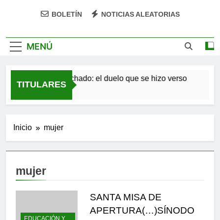
BOLETÍN
NOTICIAS ALEATORIAS
MENÚ
Antonio Machado: el duelo que se hizo verso
San
TITULARES
4 Meses Atrás
5 Me
Inicio
mujer
mujer
SANTA MISA DE
APERTURA(…)SÍNODO
EDUCACIÓN Y