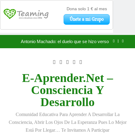
«La kinesina y la felicidad: cómo una proteína
impulsa tu bienestar»
Saltar
Antonio Machado: el duelo que se hizo verso
al
contenido
San Óscar Romero y la dignidad humana
🌸 La fuerza olvidada de la ternura
E-Aprender.net –
«La kinesina y la felicidad: cómo una proteína
Consciencia Y
impulsa tu bienestar»
Antonio Machado: el duelo que se hizo verso
Desarrollo
San Óscar Romero y la dignidad humana
Comunidad Educativa Para Aprender A Desarrollar La
🌸 La fuerza olvidada de la ternura
Consciencia, Abrir Los Ojos De La Esperanza Pues Lo Mejor
Está Por Llegar… Te Invitamos A Participar
«La kinesina y la felicidad: cómo una proteína