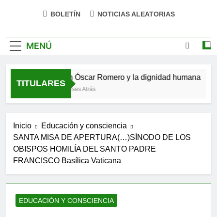
impulsa tu bienestar»
BOLETÍN
NOTICIAS ALEATORIAS
MENÚ
o verso
San Óscar Romero y la dignidad humana
TITULARES
5 Meses Atrás
9
Inicio
Educación y consciencia
SANTA MISA DE APERTURA(…)SÍNODO DE LOS
OBISPOS HOMILÍA DEL SANTO PADRE
FRANCISCO Basílica Vaticana
EDUCACIÓN Y CONSCIENCIA