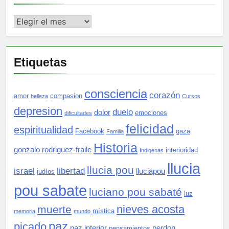
Archivos
Etiquetas
consciencia
corazón
amor
compasion
belleza
Cursos
depresion
duelo
dolor
emociones
dificultades
felicidad
espiritualidad
Facebook
gaza
Familia
Historia
gonzalo rodriguez-fraile
interioridad
Indigenas
llucia
llucia pou
israel
libertad
lluciapou
judíos
pou sabate
luciano pou sabaté
luz
nieves acosta
muerte
mística
memoria
mundo
paz
picado
paz interior
perdon
pensamientos