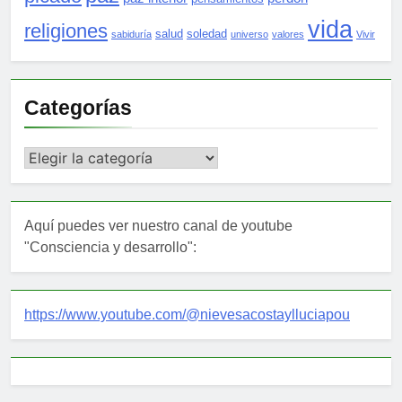
vida
religiones
salud
soledad
sabiduría
universo
valores
Vivir
Categorías
Categorías
Aquí puedes ver nuestro canal de youtube
"Consciencia y desarrollo":
https://www.youtube.com/@nievesacostaylluciapou