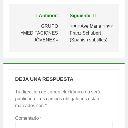
Navegación
Anterior:
Siguiente:
de
GRUPO
☜♥☞Ave Maria ☜♥☞
«MEDITACIONES
Franz Schubert
entradas
JÓVENES»
(Spanish subtitles)
DEJA UNA RESPUESTA
Tu dirección de correo electrónico no será
publicada.
Los campos obligatorios están
marcados con
*
Comentario
*