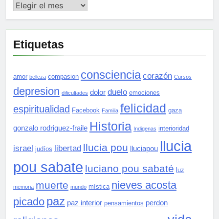
Archivos
Etiquetas
consciencia
corazón
amor
compasion
belleza
Cursos
depresion
duelo
dolor
emociones
dificultades
felicidad
espiritualidad
Facebook
gaza
Familia
Historia
gonzalo rodriguez-fraile
interioridad
Indigenas
llucia
llucia pou
israel
libertad
lluciapou
judíos
pou sabate
luciano pou sabaté
luz
nieves acosta
muerte
mística
memoria
mundo
paz
picado
paz interior
perdon
pensamientos