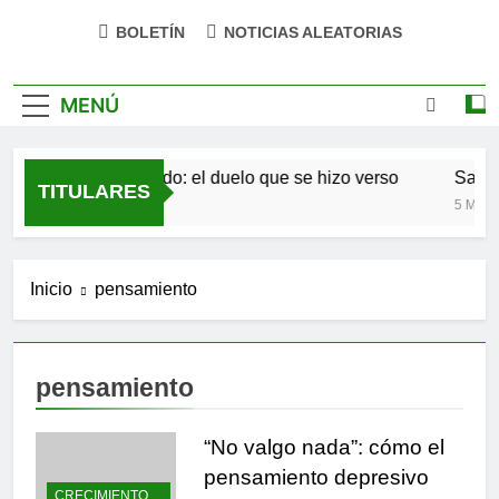
BOLETÍN
NOTICIAS ALEATORIAS
MENÚ
Antonio Machado: el duelo que se hizo verso
San Ó
TITULARES
4 Meses Atrás
5 Meses 
Inicio
pensamiento
pensamiento
“No valgo nada”: cómo el
pensamiento depresivo
CRECIMIENTO