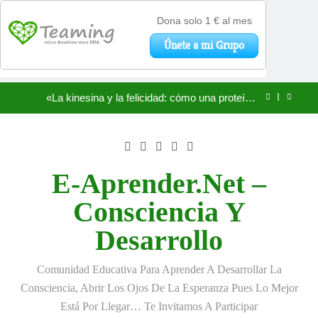
Antonio Machado: el duelo que se hizo verso
San Óscar Romero y la dignidad humana
🌸 La fuerza olvidada de la ternura
Saltar
«La kinesina y la felicidad: cómo una proteína
al
impulsa tu bienestar»
contenido
Antonio Machado: el duelo que se hizo verso
San Óscar Romero y la dignidad humana
E-Aprender.net –
🌸 La fuerza olvidada de la ternura
Consciencia Y
«La kinesina y la felicidad: cómo una proteína
Desarrollo
impulsa tu bienestar»
Comunidad Educativa Para Aprender A Desarrollar La
Consciencia, Abrir Los Ojos De La Esperanza Pues Lo Mejor
Está Por Llegar… Te Invitamos A Participar