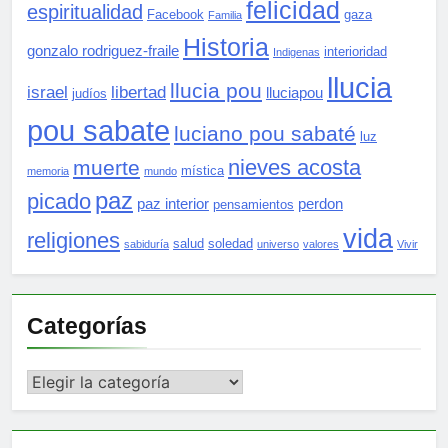
felicidad
espiritualidad
Facebook
gaza
Familia
Historia
gonzalo rodriguez-fraile
interioridad
Indigenas
llucia
llucia pou
israel
libertad
lluciapou
judíos
pou sabate
luciano pou sabaté
luz
nieves acosta
muerte
mística
memoria
mundo
paz
picado
paz interior
perdon
pensamientos
vida
religiones
salud
soledad
sabiduría
universo
valores
Vivir
Categorías
Categorías