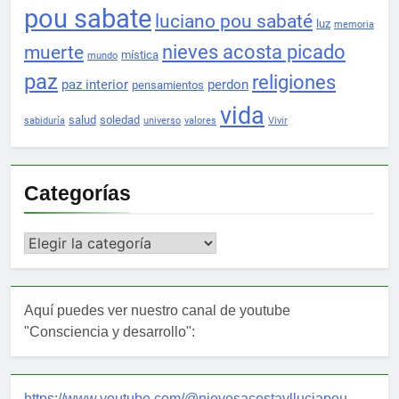
pou sabate
luciano pou sabaté
luz
memoria
nieves acosta picado
muerte
mística
mundo
paz
religiones
paz interior
perdon
pensamientos
vida
salud
soledad
sabiduría
universo
valores
Vivir
Categorías
Categorías
Aquí puedes ver nuestro canal de youtube
"Consciencia y desarrollo":
https://www.youtube.com/@nievesacostaylluciapou