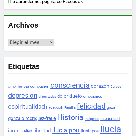
e-aprender.net página de Facebook
Archivos
Archivos
Etiquetas
consciencia
corazón
amor
compasion
belleza
Cursos
depresion
duelo
dolor
emociones
dificultades
felicidad
espiritualidad
Facebook
gaza
Familia
Historia
gonzalo rodriguez-fraile
interioridad
Indigenas
llucia
llucia pou
israel
libertad
lluciapou
judíos