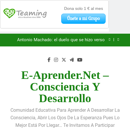
«La kinesina y la felicidad: cómo una proteína
impulsa tu bienestar»
Saltar
Antonio Machado: el duelo que se hizo verso
al
contenido
San Óscar Romero y la dignidad humana
🌸 La fuerza olvidada de la ternura
E-Aprender.net –
«La kinesina y la felicidad: cómo una proteína
Consciencia Y
impulsa tu bienestar»
Antonio Machado: el duelo que se hizo verso
Desarrollo
San Óscar Romero y la dignidad humana
Comunidad Educativa Para Aprender A Desarrollar La
🌸 La fuerza olvidada de la ternura
Consciencia, Abrir Los Ojos De La Esperanza Pues Lo
Mejor Está Por Llegar… Te Invitamos A Participar
«La kinesina y la felicidad: cómo una proteína