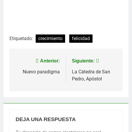
Etiquetado:
crecimiento
felicidad
Navegación
Anterior:
Siguiente:
de
Nuevo paradigma
La Cátedra de San
Pedro, Apóstol
entradas
DEJA UNA RESPUESTA