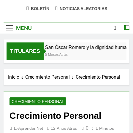
impulsa tu bienestar»
BOLETÍN
NOTICIAS ALEATORIAS
MENÚ
e hizo verso
San Óscar Romero y la dignidad humana
TITULARES
5 Meses Atrás
Inicio
Crecimiento Personal
Crecimiento Personal
CRECIMIENTO PERSONAL
Crecimiento Personal
0
E-Aprender.net
12 Años Atrás
1 Minutos