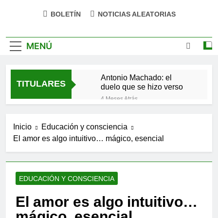
BOLETÍN
NOTICIAS ALEATORIAS
MENÚ
Antonio Machado: el
TITULARES
duelo que se hizo verso
4 Meses Atrás
San Óscar Romero y la
dignidad humana
Inicio
Educación y consciencia
4 Meses Atrás
El amor es algo intuitivo… mágico, esencial
🌸 La fuerza olvidada de
la ternura
9 Meses Atrás
«La kinesina y la felicidad:
EDUCACIÓN Y CONSCIENCIA
cómo una proteína
impulsa tu bienestar»
9 Meses Atrás
El amor es algo intuitivo…
Las estacas invisibles:
mágico, esencial
cómo las creencias