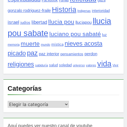
Facebook
gaza
Familia
Historia
gonzalo rodriguez-fraile
interioridad
Indigenas
llucia
llucia pou
israel
libertad
lluciapou
judíos
pou sabate
luciano pou sabaté
luz
nieves acosta
muerte
mística
memoria
mundo
paz
picado
paz interior
perdon
pensamientos
vida
religiones
salud
soledad
sabiduría
universo
valores
Vivir
Categorías
Categorías
Aquí puedes ver nuestro canal de youtube