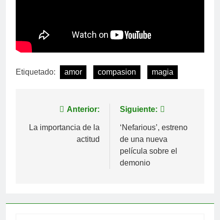
Etiquetado:
amor
compasion
magia
Navegación
Anterior:
Siguiente:
de
La importancia de la
‘Nefarious’, estreno
actitud
de una nueva
entradas
película sobre el
demonio