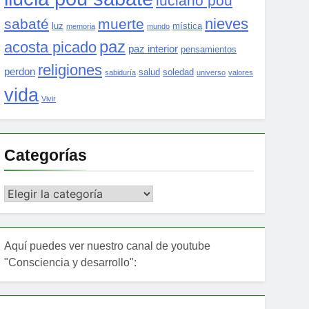
luciano pou
nieves
sabaté
muerte
luz
mística
memoria
mundo
paz
acosta picado
paz interior
pensamientos
religiones
perdon
salud
soledad
sabiduría
universo
valores
vida
Vivir
Categorías
Categorías
Aquí puedes ver nuestro canal de youtube
"Consciencia y desarrollo":