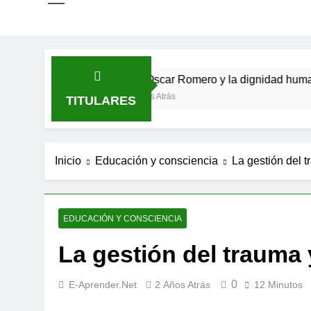
 verso
San Óscar Romero y la dignidad humana

5 Meses Atrás
9 
TITULARES
Inicio
Educación y consciencia
La gestión del t
EDUCACIÓN Y CONSCIENCIA
La gestión del trauma 
0
E-Aprender.net
2 Años Atrás
12 Minutos