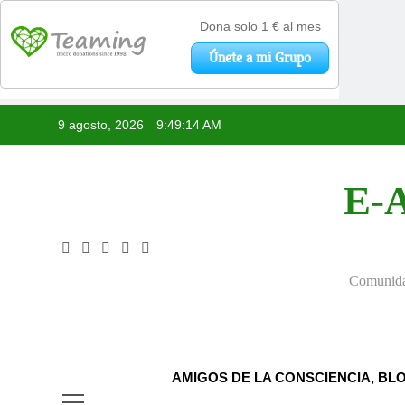
Saltar
9 agosto, 2026
9:49:14 AM
al
contenido
E-A
Comunidad
AMIGOS DE LA CONSCIENCIA, BL