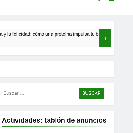
idad: cómo una proteína impulsa tu bienestar»
Las estacas 
10 Meses Atrás
Buscar:
Actividades: tablón de anuncios