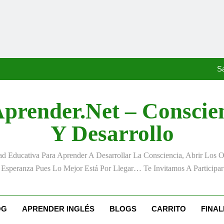
«La kinesina y la felicidad:
Anton
S
prender.net – Conscie
«La kinesina y la felicidad:
Y Desarrollo
Anton
 Educativa Para Aprender A Desarrollar La Consciencia, Abrir Los 
S
Esperanza Pues Lo Mejor Está Por Llegar… Te Invitamos A Participar
«La kinesina y la felicidad:
OG
APRENDER INGLÉS
BLOGS
CARRITO
FINA