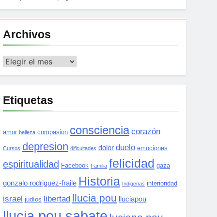
Archivos
Archivos
Etiquetas
consciencia
corazón
amor
compasion
belleza
depresion
duelo
dolor
emociones
Cursos
dificultades
felicidad
espiritualidad
Facebook
gaza
Familia
Historia
gonzalo rodriguez-fraile
interioridad
Indigenas
llucia pou
israel
libertad
lluciapou
judíos
llucia pou sabate