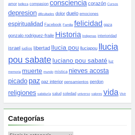
consciencia
corazón
amor
compasion
belleza
Cursos
depresion
duelo
dolor
emociones
dificultades
felicidad
espiritualidad
Facebook
gaza
Familia
Historia
gonzalo rodriguez-fraile
interioridad
Indigenas
llucia
llucia pou
israel
libertad
lluciapou
judíos
pou sabate
luciano pou sabaté
luz
nieves acosta
muerte
mística
memoria
mundo
paz
picado
paz interior
perdon
pensamientos
vida
religiones
salud
soledad
sabiduría
universo
valores
Vivir
Categorías
Categorías