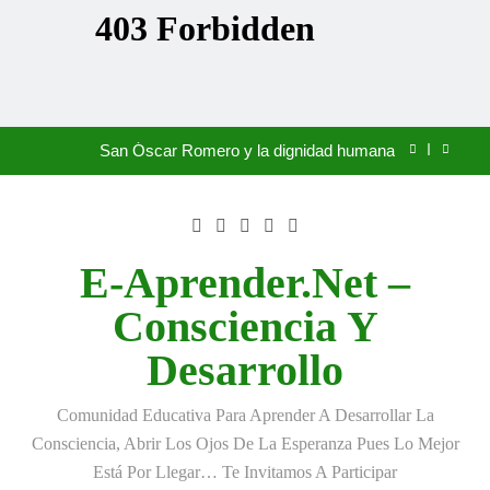
«La kinesina y la felicidad: cómo una proteína
impulsa tu bienestar»
Antonio Machado: el duelo que se hizo verso
Saltar
San Óscar Romero y la dignidad humana
al
contenido
🌸 La fuerza olvidada de la ternura
«La kinesina y la felicidad: cómo una proteína
impulsa tu bienestar»
E-Aprender.net –
Antonio Machado: el duelo que se hizo verso
Consciencia Y
San Óscar Romero y la dignidad humana
Desarrollo
🌸 La fuerza olvidada de la ternura
Comunidad Educativa Para Aprender A Desarrollar La
«La kinesina y la felicidad: cómo una proteína
Consciencia, Abrir Los Ojos De La Esperanza Pues Lo Mejor
impulsa tu bienestar»
Está Por Llegar… Te Invitamos A Participar