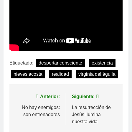
Etiquetado:
despertar consciente
existencia
nieves acosta
realidad
virginia del águila
Navegación
Anterior:
Siguiente:
de
No hay enemigos:
La resurrección de
son entrenadores
Jesús ilumina
entradas
nuestra vida