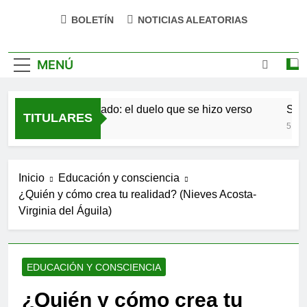
BOLETÍN
NOTICIAS ALEATORIAS
MENÚ
Antonio Machado: el duelo que se hizo verso
San Ó
TITULARES
4 Meses Atrás
5 Meses
Inicio
Educación y consciencia
¿Quién y cómo crea tu realidad? (Nieves Acosta-
Virginia del Águila)
EDUCACIÓN Y CONSCIENCIA
¿Quién y cómo crea tu