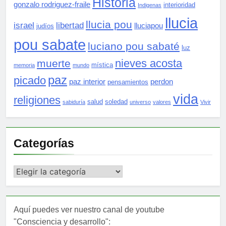
Historia
gonzalo rodriguez-fraile
interioridad
Indigenas
llucia
llucia pou
israel
libertad
lluciapou
judíos
pou sabate
luciano pou sabaté
luz
nieves acosta
muerte
mística
memoria
mundo
paz
picado
paz interior
perdon
pensamientos
vida
religiones
salud
soledad
sabiduría
universo
valores
Vivir
Categorías
Categorías
Aquí puedes ver nuestro canal de youtube
"Consciencia y desarrollo":