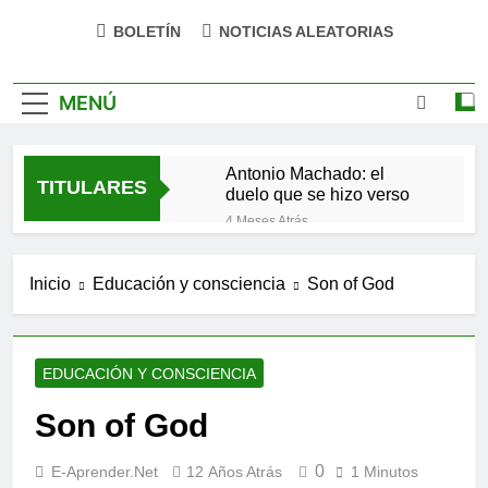
BOLETÍN
NOTICIAS ALEATORIAS
MENÚ
Antonio Machado: el
TITULARES
duelo que se hizo verso
4 Meses Atrás
San Óscar Romero y la
dignidad humana
Inicio
Educación y consciencia
Son of God
5 Meses Atrás
🌸 La fuerza olvidada de
la ternura
9 Meses Atrás
EDUCACIÓN Y CONSCIENCIA
«La kinesina y la felicidad:
cómo una proteína
Son of God
impulsa tu bienestar»
9 Meses Atrás
Las estacas invisibles:
0
E-Aprender.net
12 Años Atrás
1 Minutos
cómo las creencias