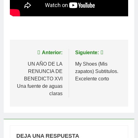
Navegación
Anterior:
Siguiente:
de
UN AÑO DE LA
My Shoes (Mis
RENUNCIA DE
zapatos) Subtitulos.
entradas
BENEDICTO XVI
Excelente corto
Una fuente de aguas
claras
DEJA UNA RESPUESTA