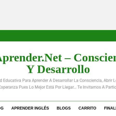
«La kinesina y la felicidad: 
Antoni
S
«La kinesina y la felicidad: 
prender.net – Conscie
Antoni
Y Desarrollo
S
Educativa Para Aprender A Desarrollar La Consciencia, Abrir 
Esperanza Pues Lo Mejor Está Por Llegar… Te Invitamos A Partic
«La kinesina y la felicidad: 
OG
APRENDER INGLÉS
BLOGS
CARRITO
FINA