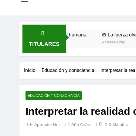
Romero y la dignidad humana
🌸 La fuerza olvidada de l
9 Meses Atrás
TITULARES
Inicio
Educación y consciencia
Interpretar la re
EDUCACIÓN Y CONSCIENCIA
Interpretar la realidad
0
E-Aprender.net
1 Año Atrás
3 Minutos