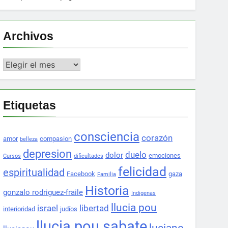
Archivos
Archivos
Etiquetas
consciencia
corazón
amor
compasion
belleza
depresion
duelo
dolor
emociones
Cursos
dificultades
felicidad
espiritualidad
Facebook
gaza
Familia
Historia
gonzalo rodriguez-fraile
Indigenas
llucia pou
israel
libertad
interioridad
judíos
llucia pou sabate