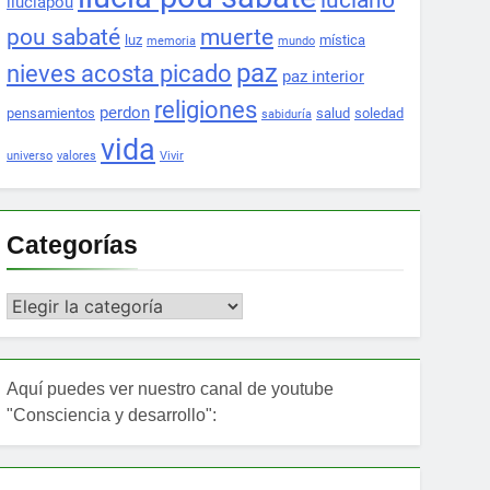
luciano
lluciapou
pou sabaté
muerte
luz
mística
memoria
mundo
paz
nieves acosta picado
paz interior
religiones
perdon
pensamientos
salud
soledad
sabiduría
vida
universo
valores
Vivir
Categorías
Categorías
Aquí puedes ver nuestro canal de youtube
"Consciencia y desarrollo":