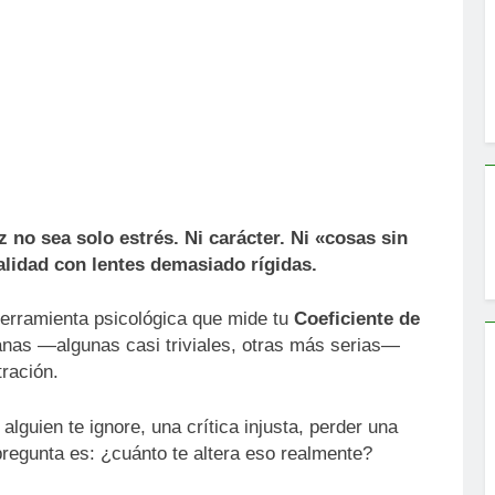
 no sea solo estrés. Ni carácter. Ni «cosas sin
alidad con lentes demasiado rígidas.
erramienta psicológica que mide tu
Coeficiente de
ianas —algunas casi triviales, otras más serias—
tración.
alguien te ignore, una crítica injusta, perder una
pregunta es: ¿cuánto te altera eso realmente?