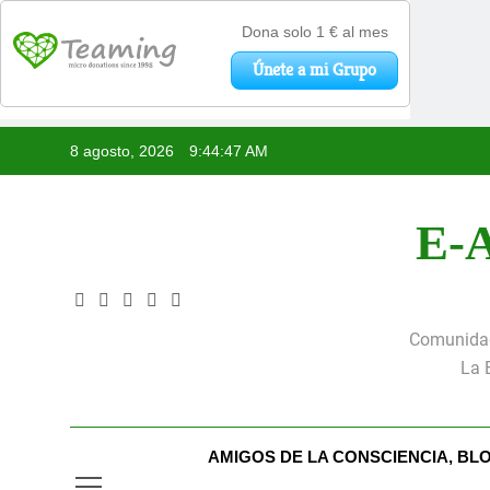
Saltar
8 agosto, 2026
9:44:47 AM
al
contenido
E-A
Comunidad 
La 
AMIGOS DE LA CONSCIENCIA, BL