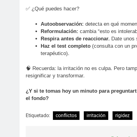
✅ ¿Qué puedes hacer?
Autoobservación:
detecta en qué momento
Reformulación:
cambia “esto es intolerab
Respira antes de reaccionar.
Date unos 
Haz el test completo
(consulta con un pro
terapéutico).
🧠 Recuerda: la irritación no es culpa. Pero tam
resignificar y transformar.
¿Y si te tomas hoy un minuto para preguntar
el fondo?
Etiquetado:
conflictos
irritación
rigidez