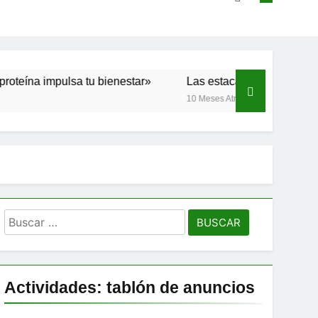
impulsa tu bienestar»
Las estacas invisibles: cómo las cre
10 Meses Atrás
Buscar:
Actividades: tablón de anuncios